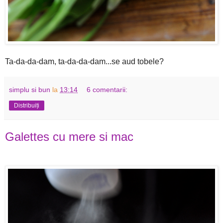
Ta-da-da-dam, ta-da-da-dam...se aud tobele?
simplu si bun
la
13:14
6 comentarii:
Distribuiți
Galettes cu mere si mac