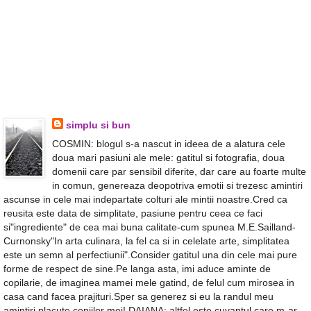
simplu si bun
COSMIN: blogul s-a nascut in ideea de a alatura cele
doua mari pasiuni ale mele: gatitul si fotografia, doua
domenii care par sensibil diferite, dar care au foarte multe
in comun, genereaza deopotriva emotii si trezesc amintiri
ascunse in cele mai indepartate colturi ale mintii noastre.Cred ca
reusita este data de simplitate, pasiune pentru ceea ce faci
si"ingrediente" de cea mai buna calitate-cum spunea M.E.Sailland-
Curnonsky"In arta culinara, la fel ca si in celelate arte, simplitatea
este un semn al perfectiunii".Consider gatitul una din cele mai pure
forme de respect de sine.Pe langa asta, imi aduce aminte de
copilarie, de imaginea mamei mele gatind, de felul cum mirosea in
casa cand facea prajituri.Sper sa generez si eu la randul meu
amintiri placute copiilor mei! DAIANA: altfel este cuvantul care m-ar