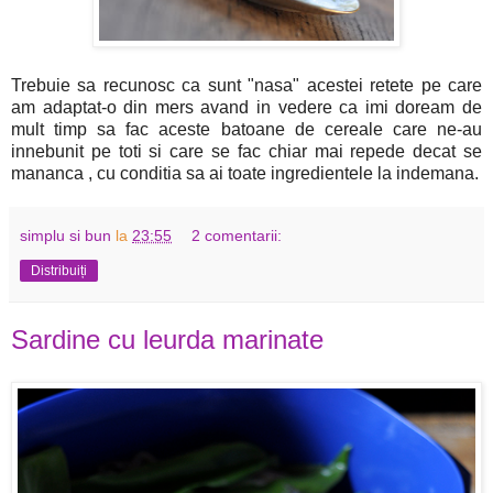
Trebuie sa recunosc ca sunt "nasa" acestei retete pe care
am adaptat-o din mers avand in vedere ca imi doream de
mult timp sa fac aceste batoane de cereale care ne-au
innebunit pe toti si care se fac chiar mai repede decat se
mananca , cu conditia sa ai toate ingredientele la indemana.
simplu si bun
la
23:55
2 comentarii:
Distribuiți
Sardine cu leurda marinate