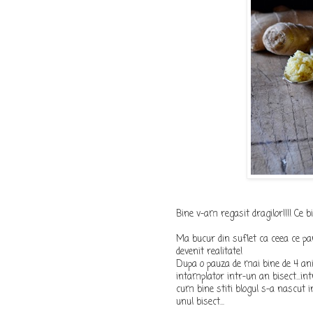
Bine v-am regasit dragilor!!!! Ce 
Ma bucur din suflet ca ceea ce pa
devenit realitate!
Dupa o pauza de mai bine de 4 ani
intamplator intr-un an bisect...in
cum bine stiti blogul s-a nascut 
unul bisect...