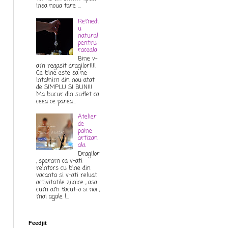
insa noua tare ...
Remedi
u
natural
pentru
raceala
Bine v-
am regasit dragilor!!!!
Ce bine este sa ne
intalnim din nou atat
de SIMPLU SI BUN!!!
Ma bucur din suflet ca
ceea ce parea...
Atelier
de
paine
artizan
ala
Dragilor
, speram ca v-ati
reintors cu bine din
vacanta si v-ati reluat
activitatile zilnice , asa
cum am facut-o si noi ,
mai agale l...
Feedjit