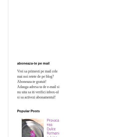
aboneaza-te pe mail
Vrei sa primesti pe mail cele
mai noi retete de pe blog?
Aboneaza-te gratuit!
Adauga adresa ta de e-mail si
n
u uita sa iti verifici inbox-ul
si sa activezi abonamentul!
Popular Posts
Provoca
rea
Dulce
Romani