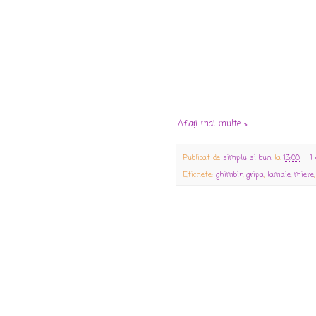
Aflați mai multe »
Publicat de
simplu si bun
la
13:00
1
Etichete:
ghimbir
,
gripa
,
lamaie
,
miere