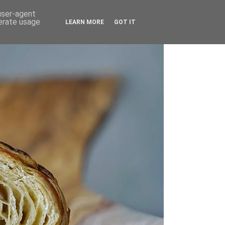
 user-agent
nerate usage
LEARN MORE
GOT IT