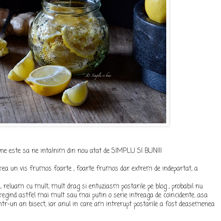
bine este sa ne intalnim din nou atat de SIMPLU SI BUN!!!
rea un vis frumos foarte , foarte frumos dar extrem de indepartat, a
, reluam cu mult, mult drag si entuziasm postarile pe blog , probabil nu
tregind astfel mai mult sau mai putin o serie intreaga de coincidente...asa
intr-un an bisect, iar anul in care am intrerupt postarile a fost deasemenea