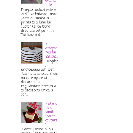
e-luna
iulie
Dragilor, astazi este o
zi de sarbatoare mare
, este duminica si
prima zi a lunii lui
cuptor (si pe buna
dreptate cel putin in
Timisoara de ...
In
astepta
rea lui
29...02...
Dragilor
,
intotdeauna am fost
fascinata de acea zi din
an care apare si
dispare cu o
regularitate precisa, o
zi deosebita, unica, a
car...
Ingheta
ta de
vanilie
"haute
couture
"
Pentru mine...si nu