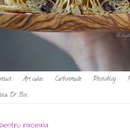
ntact
Art cakes
Carbonmade
Photoblog
R
nica Dr. Boc
pentru raceala