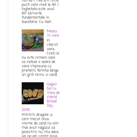
numai ( mai am niste
pusti care cred la fel )
inghetata este unul
din lucrurile
fundamentale in
bucatarie. Cu toat...
Mediu
m rare
In
sfarsit
vara...
Cred ca
nu este nimeni care
sa rateze o seara de
vara impreuna cu
prietenii, familia langa
un grill incins si cand...
Gogosi
bio cu
maia de
World
Bread
Day
2016
Hmmm dragilor, a
cam trecut ceva
vreme de cand nu am
mai avut ragazul sa
povestim, nu stiu daca
voi ne-ati simtit lipsa,