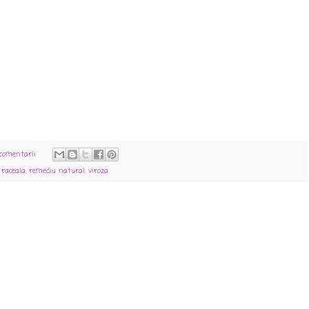
 comentarii
,
raceala
,
remediu natural
,
viroza