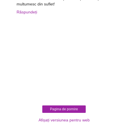
multumesc din suflet!
Răspundeți
Pagina de pornire
Afișați versiunea pentru web