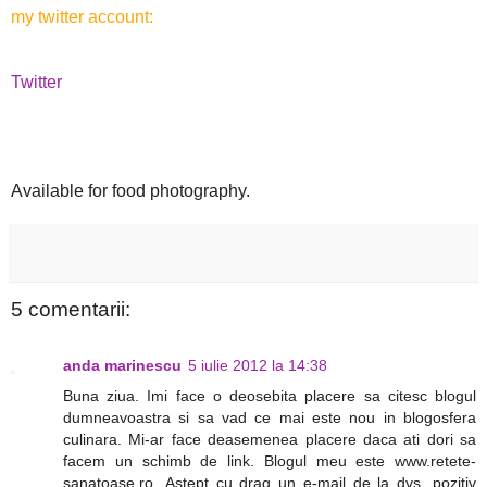
my twitter account:
Twitter
Available for food photography.
5 comentarii:
anda marinescu
5 iulie 2012 la 14:38
Buna ziua. Imi face o deosebita placere sa citesc blogul
dumneavoastra si sa vad ce mai este nou in blogosfera
culinara. Mi-ar face deasemenea placere daca ati dori sa
facem un schimb de link. Blogul meu este www.retete-
sanatoase.ro .Astept cu drag un e-mail de la dvs, pozitiv