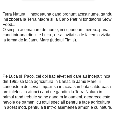
Terra Natura....intotdeauna cand pronunt acest nume, gandul
imi zboara la Terra Madre si la Carlo Petrini fondatorul Slow
Food...
O simpla asemanare de nume, imi spuneam mereu...pana
cand intr-una din zile Luca , ne-a invitat sa le facem o vizita,
la ferma de la Jamu Mare (judetul Timis).
Pe Luca si Paco, cei doi frati elvetieni care au inceput inca
din 1995 sa faca agricultura in Banat, la Jamu Mare, ii
cunoastem de ceva timp...insa in acea sambata calduroasa
am inteles ca atunci cand ne gandim la Terra Natura in
primul rand trebuie sa ne gandim la oameni, deoarece este
nevoie de oameni cu totul speciali pentru a face agricultura
in acest mod, pentru a fi intr-o asemenea armonie cu natura.