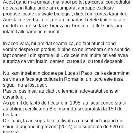
Acest gand m-a urmarit mai apoi pe tot parcursul concediului
de vara in Italia, unde am cumparat aproape exclusiv
produse locale cultivate biologic , direct din curtea taranilor.
Am stat de vorba cu ei, ne-au impartasit retete tipice locale,
modul in care se face branza in Trentino...altfel spus, am
intalnit alti oameni minunati.
In acea vara, mi-am dat seama ca, de fapt atunci cand
vorbim despre un produs, e bine sa ne intrebam cine sunt de
fapt oamenii din spatele lui... de cele mai multe ori veti avea
surpriza ca veti intalni oameni cu totul si cu totul deosebiti.
Nu i-am intrebat niciodata pe Luca si Paco ce i-a determinat
sa vina sa faca agricultura in Romania, un lucru este insa
sigur... nu a fost usor.
Pas cu pas insa, au cladit o ferma in adevaratul sens al
cuvantului.
Au pornit de la 45 de hectare in 1995, au facut conversia si
au obtinut certificarea Bio, marindu-si suprafata la 150 de
hectare.
De la an, la an suprafata cultivata a crescut adaugand noi
soiuri ajungand in prezent (2014) la o suprafata de 920 de
hectare.