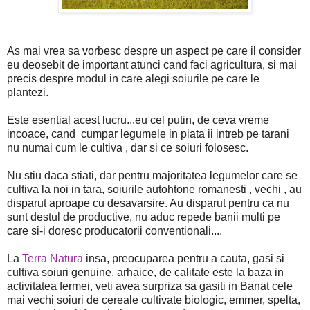
As mai vrea sa vorbesc despre un aspect pe care il consider
eu deosebit de important atunci cand faci agricultura, si mai
precis despre modul in care alegi soiurile pe care le
plantezi.
Este esential acest lucru...eu cel putin, de ceva vreme
incoace, cand cumpar legumele in piata ii intreb pe tarani
nu numai cum le cultiva , dar si ce soiuri folosesc.
Nu stiu daca stiati, dar pentru majoritatea legumelor care se
cultiva la noi in tara, soiurile autohtone romanesti , vechi , au
disparut aproape cu desavarsire. Au disparut pentru ca nu
sunt destul de productive, nu aduc repede banii multi pe
care si-i doresc producatorii conventionali....
La
Terra Natura
insa, preocuparea pentru a cauta, gasi si
cultiva soiuri genuine, arhaice, de calitate este la baza in
activitatea fermei, veti avea surpriza sa gasiti in Banat cele
mai vechi soiuri de cereale cultivate biologic, emmer, spelta,