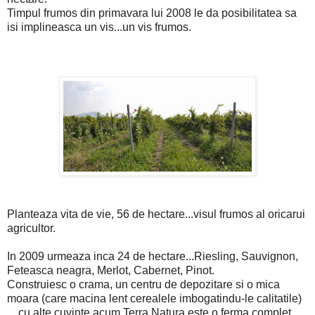
Timpul frumos din primavara lui 2008 le da posibilitatea sa
isi implineasca un vis...un vis frumos.
Planteaza vita de vie, 56 de hectare...visul frumos al oricarui
agricultor.
In 2009 urmeaza inca 24 de hectare...Riesling, Sauvignon,
Feteasca neagra, Merlot, Cabernet, Pinot.
Construiesc o crama, un centru de depozitare si o mica
moara (care macina lent cerealele imbogatindu-le calitatile)
... cu alte cuvinte acum Terra Natura este o ferma complet