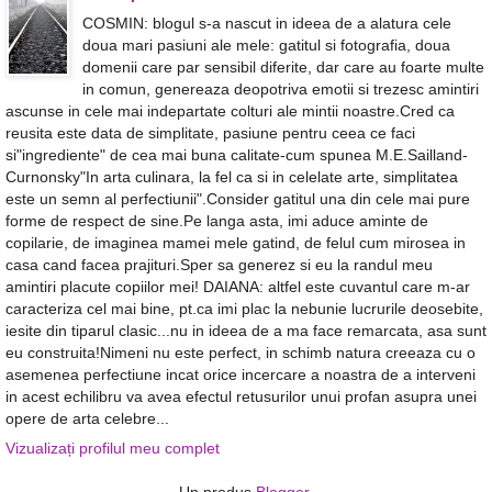
COSMIN: blogul s-a nascut in ideea de a alatura cele
doua mari pasiuni ale mele: gatitul si fotografia, doua
domenii care par sensibil diferite, dar care au foarte multe
in comun, genereaza deopotriva emotii si trezesc amintiri
ascunse in cele mai indepartate colturi ale mintii noastre.Cred ca
reusita este data de simplitate, pasiune pentru ceea ce faci
si"ingrediente" de cea mai buna calitate-cum spunea M.E.Sailland-
Curnonsky"In arta culinara, la fel ca si in celelate arte, simplitatea
este un semn al perfectiunii".Consider gatitul una din cele mai pure
forme de respect de sine.Pe langa asta, imi aduce aminte de
copilarie, de imaginea mamei mele gatind, de felul cum mirosea in
casa cand facea prajituri.Sper sa generez si eu la randul meu
amintiri placute copiilor mei! DAIANA: altfel este cuvantul care m-ar
caracteriza cel mai bine, pt.ca imi plac la nebunie lucrurile deosebite,
iesite din tiparul clasic...nu in ideea de a ma face remarcata, asa sunt
eu construita!Nimeni nu este perfect, in schimb natura creeaza cu o
asemenea perfectiune incat orice incercare a noastra de a interveni
in acest echilibru va avea efectul retusurilor unui profan asupra unei
opere de arta celebre...
Vizualizați profilul meu complet