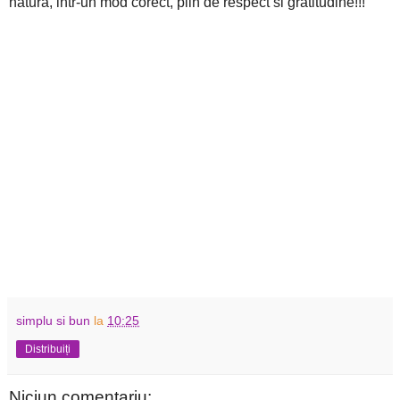
natura, intr-un mod corect, plin de respect si gratitudine!!!
simplu si bun
la
10:25
Distribuiți
Niciun comentariu: