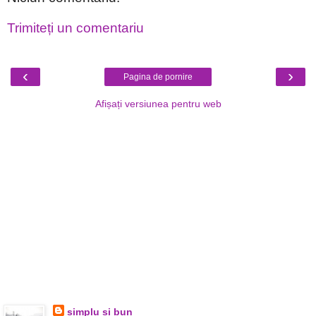
Trimiteți un comentariu
‹
›
Pagina de pornire
Afișați versiunea pentru web
simplu si bun