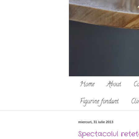
Home
About
Co
Figurine fondant
Cli
miercuri, 31 iulie 2013
Spectacolul retet