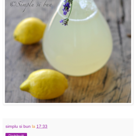
simplu si bun
la
17:33
Distribuiți