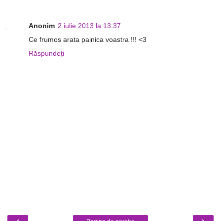
Anonim
2 iulie 2013 la 13:37
Ce frumos arata painica voastra !!! <3
Răspundeți
‹
›