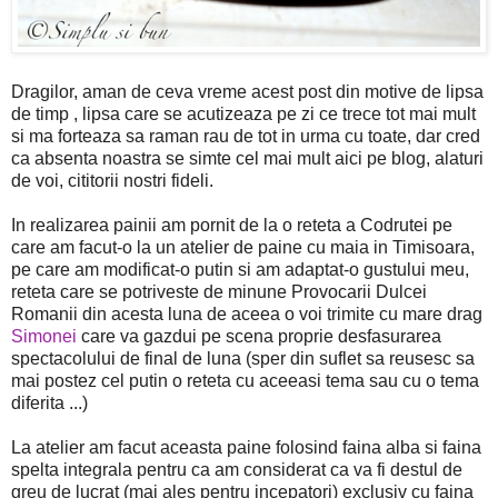
Dragilor, aman de ceva vreme acest post din motive de lipsa
de timp , lipsa care se acutizeaza pe zi ce trece tot mai mult
si ma forteaza sa raman rau de tot in urma cu toate, dar cred
ca absenta noastra se simte cel mai mult aici pe blog, alaturi
de voi, cititorii nostri fideli.
In realizarea painii am pornit de la o reteta a Codrutei pe
care am facut-o la un atelier de paine cu maia in Timisoara,
pe care am modificat-o putin si am adaptat-o gustului meu,
reteta care se potriveste de minune Provocarii Dulcei
Romanii din acesta luna de aceea o voi trimite cu mare drag
Simonei
care va gazdui pe scena proprie desfasurarea
spectacolului de final de luna (sper din suflet sa reusesc sa
mai postez cel putin o reteta cu aceeasi tema sau cu o tema
diferita ...)
La atelier am facut aceasta paine folosind faina alba si faina
spelta integrala pentru ca am considerat ca va fi destul de
greu de lucrat (mai ales pentru incepatori) exclusiv cu faina