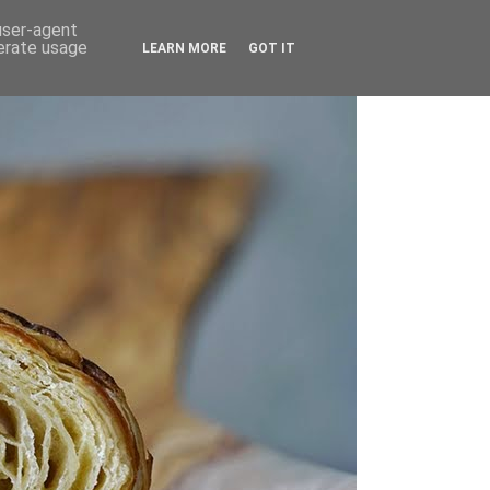
 user-agent
nerate usage
LEARN MORE
GOT IT