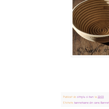
Publicat de
simplu si bun
la
22:03
Etichete:
bannetoane din cane
,
Bannet