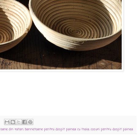
oane din ratan
,
bannetoane pentru dospit painea cu maia
,
cosuri pentru dospit painea