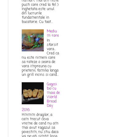
numai ( mai am niste
pusti care cred la fel )
inghetata este unul
din lucrurile
fundamentale in
bucatarie. Cu toat...
Mediu
m rare
In
sfarsit
vara...
Cred ca
nu este nimeni care
sa rateze o seara de
vara impreuna cu
prietenii, familia langa
un grill incins si cand...
Gogosi
bio cu
maia de
World
Bread
Day
2016
Hmmm dragilor, a
cam trecut ceva
vreme de cand nu am
mai avut ragazul sa
povestim, nu stiu daca
voi ne-ati simtit lipsa,