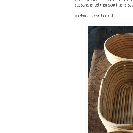
raspund in cel mai scurt timp posi
Va doresc spor la copt!