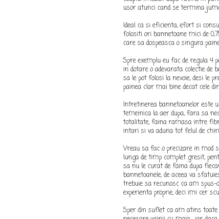
usor atunci cand se termina juma
Ideal ca si eficienta, efort si co
folositi ori bannetoane mici de 0,7
care sa dospeasca o singura paine,
Spre exemplu eu fac de regula 4 pa
in dotare o adevarata colectie de 
sa le pot folosi la nevoie, desi le
painea clar mai bine decat cele d
Intretinerea bannetoanelor este u
temeinica la aer dupa, fara sa nec
totalitate, faina ramasa intre fib
intari si va aduna tot felul de chi
Vreau sa fac o precizare in mod s
lunga de timp complet gresit, pen
sa nu le curat de faina dupa fieca
bannetoanele, de aceea va sfatuies
trebuie sa recunosc ca am spus-o
experienta proprie, deci imi cer sc
Sper din suflet ca am atins toate 
necesare painii cu maia , iar dac