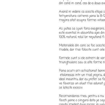
din cand in cand, cea de-a doua av
Avand in vedere ca acesta etapa s
temperatura camerei pana la 8-12 o
majora atat asupra formei viitoarei
As putea sa spun fara exagerare, 
este esential in absorbtia apei di
100% natural, rolul lor neputand fi
Materialele din care se fac acest
modele, dar mai folosite sunt cel
Formele sunt si ele extrem de varia
triunghiulare sau ce alte forme ni
Pana acum am achizitionat bannet
etaloneaza intr-un mod propriu, d
ideal inauntru, dar eu prefer sa 
va favoriza un aluat mai adunat p
se lateste excesiv.
Recomandarea mea, pentru a nu ne
faceti paine o singura data pe sa
coapta imediat dupa racire, in pun