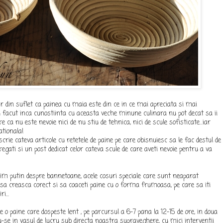
r din suflet ca painea cu maia este din ce in ce mai apreciata si mai
au facut inca cunostiinta cu aceasta veche minune culinara nu pot decat sa ii
 ca nu este nevoie nici de nu stiu de tehnica, nici de scule sofisticate...iar
ationala!
scrie cateva articole cu retetele de paine pe care obisnuiesc sa le fac destul de
egati si un post dedicat celor cateva scule de care aveti nevoie pentru a va
im putin despre bannetoane, acele cosuri speciale care sunt neaparat
 sa creasca corect si sa coaceti paine cu o forma frumoasa, pe care sa iti
i...
 o paine care dospeste lent , pe parcursul a 6-7 pana la 12-15 de ore, in doua
-se in vasul de lucru sub directa noastra supraveghere, cu mici interventii