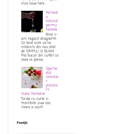
insa noua tare ...
Remedi
u
natural
pentru
raceala
Bine v-
am regasit dragilor!!!!
Ce bine este sa ne
intalnim din nou atat
de SIMPLU SI BUN!!!
Ma bucur din suflet ca
ceea ce parea...
Spectac
olul
retetelo
r
provoca
rii
Dulce Romanie
Ta-da, cu surle si
trambite ziua cea
mare a sosit!...
Feedjit