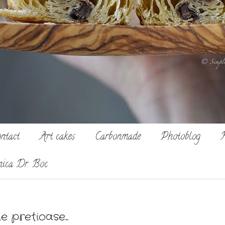
ntact
Art cakes
Carbonmade
Photoblog
R
nica Dr. Boc
 pretioase...