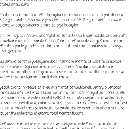
tatea anterioara.
nsum de energie (aici ma refer la cuptor) va recomand sa va cumparati si sa
5-1 kg. rotunde si/sau ovale pereche , sau mari 1,5-2 kg. rotunde sau ovale
 care va ocupa singura, o tura de copt la cuptor.
ini de 1 kg., dar mi s-a intamplat sa fac si 6 sau 8 paini odata, de aceea am
bannetoane ovale si rotunde mici si mari de lemn si de conglomerat, pe care
 prefer de departe pe cele din ratan, care sunt mai mici , mai usoare si dospesc
in conglomerat.
na simpla de tot si presupune doar infainare inainte de folosire si uscare
esite spalare. Dupa uscarea la aer, cu o perie mai dura se inlatura in
rele de ratan, altfel in timp aceasta se va acumula in cantitate mare, se va
riasi pe care cu siguranta nu ii dorim acolo.
pecial, avand in vedere ca si eu am tratat bannetoanele pentru o perioada
tru ca asa am fost invatata sa fac atunci cand am inceput sa lucrez cu ele,
re folosire, ceea ce este complet GRESIT, este calea sigura de a va distruge
c sa nu procedati asa, chiar daca vi s-a spus in mod special acest lucru, desi
 si eu la randul meu pana acum, bazandu-ma pe experienta altora si nu pe
uze pentru inducerea in eroare, total neintentionata!
semnele de intrebare pe care le aveti despre aceste mici jucarii atat de
a am omis cumva ceva, va astept cu mult drag intrebarile si va promit sa va