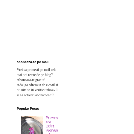
aboneaza-te pe mail
Vrei sa primesti pe mail cele
mai noi retete de pe blog?
Aboneaza-te gratuit!
Adauga adresa ta de e-mail si
n
u uita sa iti verifici inbox-ul
si sa activezi abonamentul!
Popular Posts
Provoca
rea
Dulce
Romani