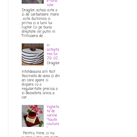
e-luna
iulie
Dragilor, astazi este o
zi de sarbatoare mare
, este duminica si
prima zi a lunii lui
cuptor (si pe buna
dreptate cel putin in
Timisoara de ...
In
astepta
rea lui
29...02...
Dragilor
,
intotdeauna am fost
fascinata de acea zi din
an care apare si
dispare cu o
regularitate precisa, o
zi deosebita, unica, a
car...
Ingheta
ta de
vanilie
"haute
couture
"
Pentru mine...si nu