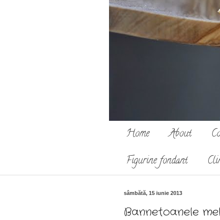
Home
About
Co
Figurine fondant
Cli
sâmbătă, 15 iunie 2013
Bannetoanele mele