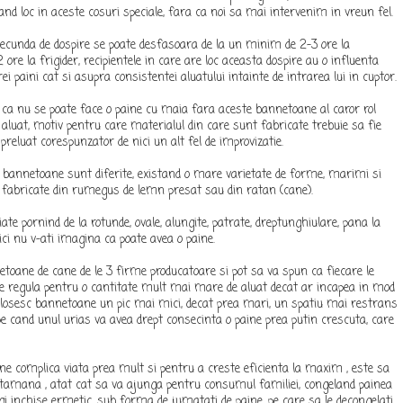
and loc in aceste cosuri speciale, fara ca noi sa mai intervenim in vreun fel.
ecunda de dospire se poate desfasoara de la un minim de 2-3 ore la
re la frigider, recipientele in care are loc aceasta dospire au o influenta
 paini cat si asupra consistentei aluatului intainte de intrarea lui in cuptor.
ca nu se poate face o paine cu maia fara aceste bannetoane al caror rol
n aluat, motiv pentru care materialul din care sunt fabricate trebuie sa fie
 preluat corespunzator de nici un alt fel de improvizatie.
e bannetoane sunt diferite, existand o mare varietate de forme, marimi si
e fabricate din rumegus de lemn presat sau din ratan (cane).
te pornind de la rotunde, ovale, alungite, patrate, dreptunghiulare, pana la
ci nu v-ati imagina ca poate avea o paine.
oane de cane de le 3 firme producatoare si pot sa va spun ca fiecare le
e regula pentru o cantitate mult mai mare de aluat decat ar incapea in mod
folosesc bannetoane un pic mai mici, decat prea mari, un spatiu mai restrans
e cand unul urias va avea drept consecinta o paine prea putin crescuta, care
 complica viata prea mult si pentru a creste eficienta la maxim , este sa
ptamana , atat cat sa va ajunga pentru consumul familiei, congeland painea
gi inchise ermetic, sub forma de jumatati de paine, pe care sa le decongelati