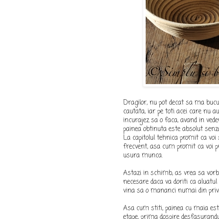
Dragilor, nu pot decat sa ma bucu
cautata, iar pe toti acei care nu 
incurajez sa o faca, avand in vedere
painea obtinuta este absolut senz
La capitolul tehnica promit ca voi 
frecvent, asa cum promit ca voi pr
usura munca.
Astazi in schimb, as vrea sa vorb
necesare daca va doriti ca aluatul
vina sa o mananci numai din privir
Asa cum stiti, painea cu maia este
etape, prima dospire desfasurandu