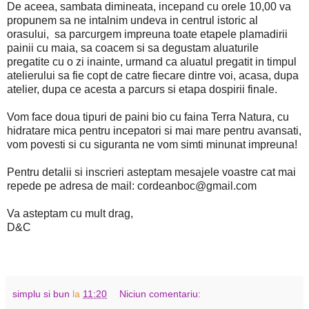
De aceea, sambata dimineata, incepand cu orele 10,00 va
propunem sa ne intalnim undeva in centrul istoric al
orasului, sa parcurgem impreuna toate etapele plamadirii
painii cu maia, sa coacem si sa degustam aluaturile
pregatite cu o zi inainte, urmand ca aluatul pregatit in timpul
atelierului sa fie copt de catre fiecare dintre voi, acasa, dupa
atelier, dupa ce acesta a parcurs si etapa dospirii finale.
Vom face doua tipuri de paini bio cu faina Terra Natura, cu
hidratare mica pentru incepatori si mai mare pentru avansati,
vom povesti si cu siguranta ne vom simti minunat impreuna!
Pentru detalii si inscrieri asteptam mesajele voastre cat mai
repede pe adresa de mail: cordeanboc@gmail.com
Va asteptam cu mult drag,
D&C
simplu si bun
la
11:20
Niciun comentariu: