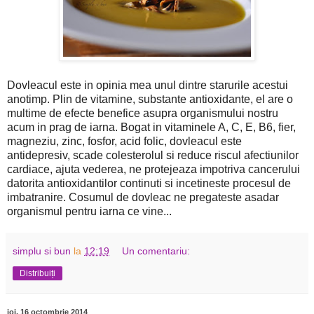
Dovleacul este in opinia mea unul dintre starurile acestui
anotimp. Plin de vitamine, substante antioxidante, el are o
multime de efecte benefice asupra organismului nostru
acum in prag de iarna. Bogat in vitaminele A, C, E, B6, fier,
magneziu, zinc, fosfor, acid folic, dovleacul este
antidepresiv, scade colesterolul si reduce riscul afectiunilor
cardiace, ajuta vederea, ne protejeaza impotriva cancerului
datorita antioxidantilor continuti si incetineste procesul de
imbatranire. Cosumul de dovleac ne pregateste asadar
organismul pentru iarna ce vine...
simplu si bun
la
12:19
Un comentariu:
Distribuiți
joi, 16 octombrie 2014