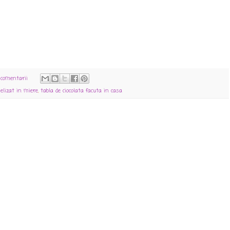
 comentarii
melizat in miere
,
tabla de ciocolata facuta in casa