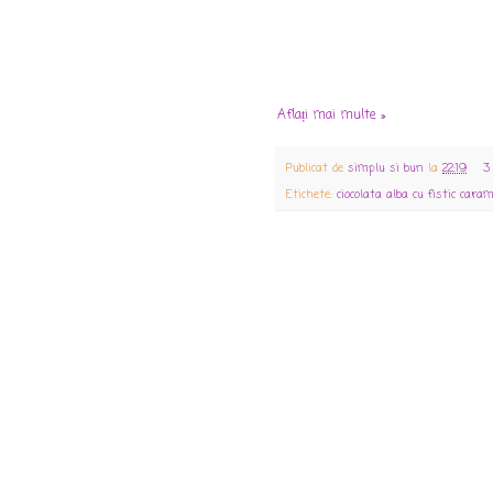
Aflați mai multe »
Publicat de
simplu si bun
la
22:19
3
Etichete:
ciocolata alba cu fistic cara