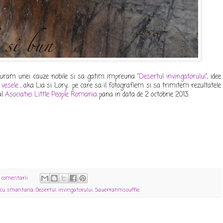
turam unei cauze nobile si sa gatim impreuna
"Desertul invingatorului"
, idee
 vesele
, aka Lia si Lory, pe care sa il fotografiem si sa trimitem rezultatele
al
Asociatiei Little People Romania
pana in data de 2 octobrie 2013.
 comentarii
a cu smantana
,
Desertul invingatorului
,
Sauerrahmsouffle