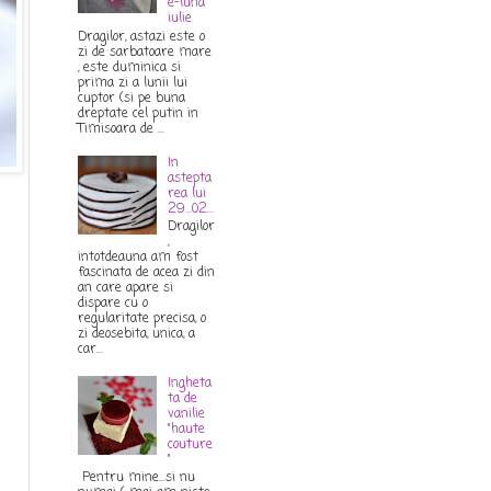
e-luna
iulie
Dragilor, astazi este o
zi de sarbatoare mare
, este duminica si
prima zi a lunii lui
cuptor (si pe buna
dreptate cel putin in
Timisoara de ...
In
astepta
rea lui
29...02...
Dragilor
,
intotdeauna am fost
fascinata de acea zi din
an care apare si
dispare cu o
regularitate precisa, o
zi deosebita, unica, a
car...
Ingheta
ta de
vanilie
"haute
couture
"
Pentru mine...si nu