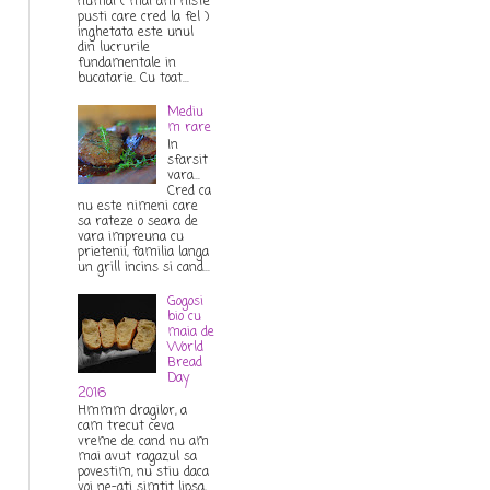
numai ( mai am niste
pusti care cred la fel )
inghetata este unul
din lucrurile
fundamentale in
bucatarie. Cu toat...
Mediu
m rare
In
sfarsit
vara...
Cred ca
nu este nimeni care
sa rateze o seara de
vara impreuna cu
prietenii, familia langa
un grill incins si cand...
Gogosi
bio cu
maia de
World
Bread
Day
2016
Hmmm dragilor, a
cam trecut ceva
vreme de cand nu am
mai avut ragazul sa
povestim, nu stiu daca
voi ne-ati simtit lipsa,