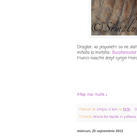
Dragilor, va propunem sa ne ala
initiata la invitatia
Bucatareselor
muncii noastre drept sprijin mor
Aflați mai multe »
Publicat de
simplu si bun
la
19:30
0
Etichete:
briosa bio rapida si pufoas
miercuri, 25 septembrie 2013