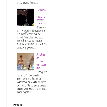
insa noua tare ...
Remedi
u
natural
pentru
raceala
Bine v-
am regasit dragilor!!!!
Ce bine este sa ne
intalnim din nou atat
de SIMPLU SI BUN!!!
Ma bucur din suflet ca
ceea ce parea...
Atelier
de
paine
artizan
ala
Dragilor
, speram ca v-ati
reintors cu bine din
vacanta si v-ati reluat
activitatile zilnice , asa
cum am facut-o si noi ,
mai agale l...
Feedjit