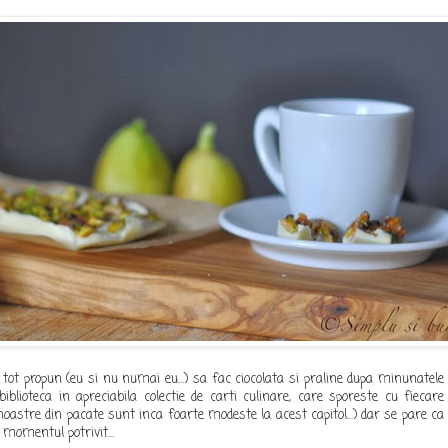
i tot propun (eu si nu numai eu...) sa fac ciocolata si praline dupa minunatele
blioteca in apreciabila colectie de carti culinare, care sporeste cu fiecare
 noastre din pacate sunt inca foarte modeste la acest capitol...) dar se pare ca
momentul potrivit...