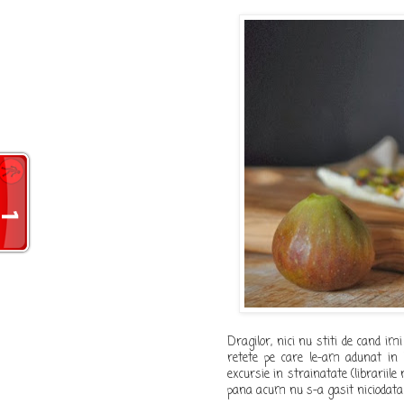
Dragilor, nici nu stiti de cand im
retete pe care le-am adunat in bi
excursie in strainatate (librariile
pana acum nu s-a gasit niciodata 