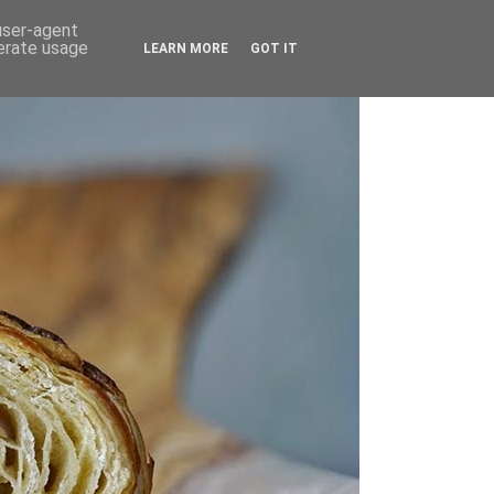
 user-agent
nerate usage
LEARN MORE
GOT IT