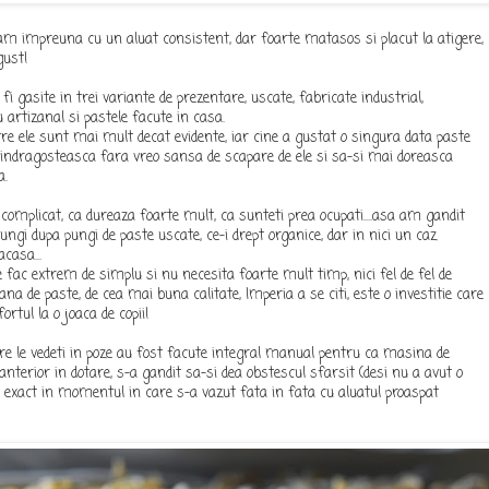
m impreuna cu un aluat consistent, dar foarte matasos si placut la atigere,
gust!
fi gasite in trei variante de prezentare, uscate, fabricate industrial,
 artizanal si pastele facute in casa.
ntre ele sunt mai mult decat evidente, iar cine a gustat o singura data paste
 indragosteasca fara vreo sansa de scapare de ele si sa-si mai doreasca
a.
 complicat, ca dureaza foarte mult, ca sunteti prea ocupati....asa am gandit
ungi dupa pungi de paste uscate, ce-i drept organice, dar in nici un caz
casa...
 fac extrem de simplu si nu necesita foarte mult timp, nici fel de fel de
iana de paste, de cea mai buna calitate, Imperia a se citi, este o investitie care
ortul la o joaca de copii!
re le vedeti in poze au fost facute integral manual pentru ca masina de
terior in dotare, s-a gandit sa-si dea obstescul sfarsit (desi nu a avut o
) exact in momentul in care s-a vazut fata in fata cu aluatul proaspat