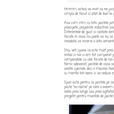
Hmmm, astazi va invit sa ne juca
simplu de facut si atat de bun la 
Asa cum stim cu totii, pastele pot 
proaspete, preparate industrial sau
Diferentele de gust si calitate di
facute in casa, nu poate sa nu se
vreodata sa incerce o alta variant
Stiu, veti spune ca este mult prea
initial si noi si am tot cumparat p
comparabile cu cele facute de noi a
Nimic adevarat, pastele de casa se
unelte speciale, desi o masina ital
isi merita toti banii si va reduce ef
Spun asta pentru ca pastele pe ca
paste "no name" pe care o aveam an
viata prea lunga sau prea agitata
pregatit pentru muntele de paste!