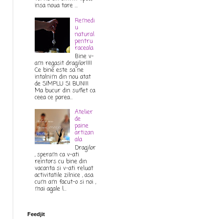
insa noua tare ...
Remedi
u
natural
pentru
raceala
Bine v-
am regasit dragilor!!!!
Ce bine este sa ne
intalnim din nou atat
de SIMPLU SI BUN!!!
Ma bucur din suflet ca
ceea ce parea...
Atelier
de
paine
artizan
ala
Dragilor
, speram ca v-ati
reintors cu bine din
vacanta si v-ati reluat
activitatile zilnice , asa
cum am facut-o si noi ,
mai agale l...
Feedjit