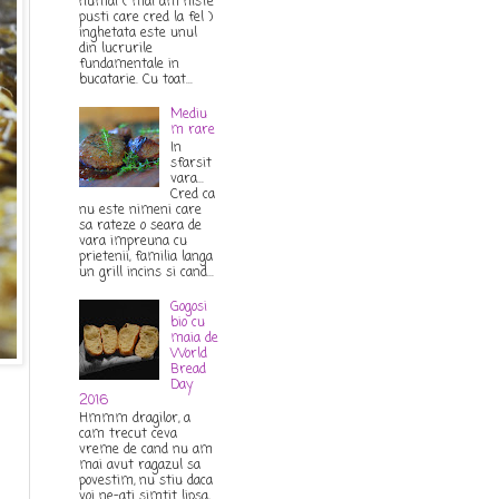
numai ( mai am niste
pusti care cred la fel )
inghetata este unul
din lucrurile
fundamentale in
bucatarie. Cu toat...
Mediu
m rare
In
sfarsit
vara...
Cred ca
nu este nimeni care
sa rateze o seara de
vara impreuna cu
prietenii, familia langa
un grill incins si cand...
Gogosi
bio cu
maia de
World
Bread
Day
2016
Hmmm dragilor, a
cam trecut ceva
vreme de cand nu am
mai avut ragazul sa
povestim, nu stiu daca
voi ne-ati simtit lipsa,