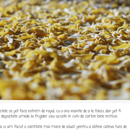
ele se pot face extrem de rapid, cu o ora inainte de a le folosi, dar pot fi
 depozitate umede la frigider sau uscate in cutii de carton bine inchise.
a si am facut o cantitate mai mare de aluat, pentru a obtine cateva ture de