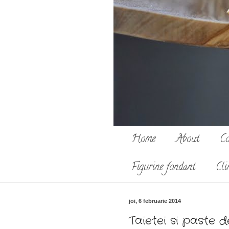
Home
About
Co
Figurine fondant
Cli
joi, 6 februarie 2014
Taietei si paste 