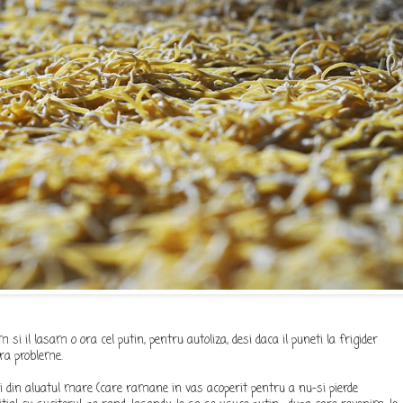
 si il lasam o ora cel putin, pentru autoliza, desi daca il puneti la frigider
ara probleme.
 din aluatul mare (care ramane in vas acoperit pentru a nu-si pierde