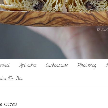
ntact
Art cakes
Carbonmade
Photoblog
R
nica Dr. Boc
de casa