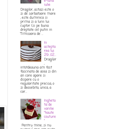
e-luna
iulie
Dragilor, astazi este o
zi de sarbatoare mare
, este duminica si
prima zi a lunii lui
cuptor (si pe buna
dreptate cel putin in
Timisoara de ...
In
astepta
rea lui
29...02...
Dragilor
,
intotdeauna am fost
fascinata de acea zi din
an care apare si
dispare cu o
regularitate precisa, o
zi deosebita, unica, a
car...
Ingheta
ta de
vanilie
"haute
couture
"
Pentru mine...si nu