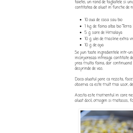
taietei, un rand de tagliatele si 
cantitatea de aluat in functie de n
10 oua de casa sau bio
1 kg. de faina alba bio Ter
5 g. sare de Himalaya
10 g. ulei de masline extra vi
10 g. de apa
Se pun toate ingredientele intr-u
incorporeaza intreaga cantitate de
prea multa faina, dar continuand 
desprinde de vas.
Daca aluatul pare ca rezista, facet
observa ca este mult mai usor, de 
Acesta este momentul in care n
aluat docil, omogen si matasos, fo