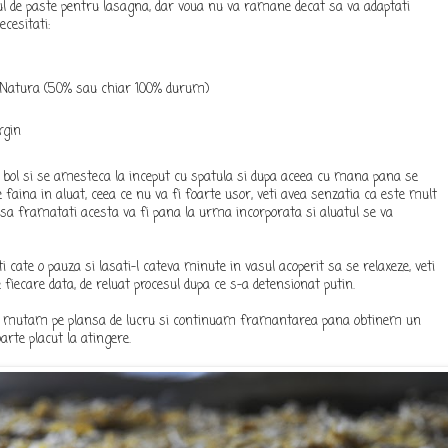
unul de paste pentru lasagna, dar voua nu va ramane decat sa va adaptati
ecesitati:
ra Natura (50% sau chiar 100% durum)
rgin
n bol si se amesteca la inceput cu spatula si dupa aceea cu mana pana se
 faina in aluat, ceea ce nu va fi foarte usor, veti avea senzatia ca este mult
sa framatati acesta va fi pana la urma incorporata si aluatul se va
i cate o pauza si lasati-l cateva minute in vasul acoperit sa se relaxeze, veti
fiecare data, de reluat procesul dupa ce s-a detensionat putin.
e mutam pe plansa de lucru si continuam framantarea pana obtinem un
arte placut la atingere.