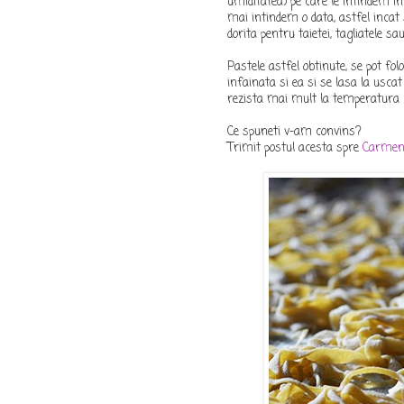
umiditatea) pe care le intindem ini
mai intindem o data, astfel incat 
dorita pentru taietei, tagliatele sa
Pastele astfel obtinute, se pot fo
infainata si ea si se lasa la uscat
rezista mai mult la temperatura c
Ce spuneti v-am convins?
Trimit postul acesta spre
Carme