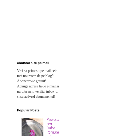
aboneaza-te pe mail
Vrei sa primesti pe mail cele
mai noi retete de pe blog?
Aboneaza-te gratuit!
Adauga adresa ta de e-mail si
n
u uita sa iti verifici inbox-ul
si sa activezi abonamentul!
Popular Posts
Provoca
rea
Dulce
Romani