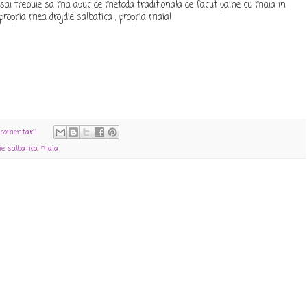
sai trebuie sa ma apuc de metoda traditionala de facut paine cu maia in
propria mea drojdie salbatica , propria maia!
 comentarii
ie salbatica
,
maia