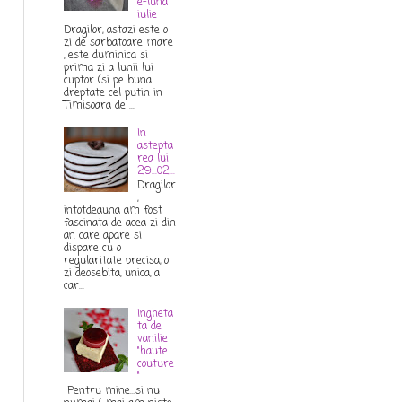
e-luna
iulie
Dragilor, astazi este o
zi de sarbatoare mare
, este duminica si
prima zi a lunii lui
cuptor (si pe buna
dreptate cel putin in
Timisoara de ...
In
astepta
rea lui
29...02...
Dragilor
,
intotdeauna am fost
fascinata de acea zi din
an care apare si
dispare cu o
regularitate precisa, o
zi deosebita, unica, a
car...
Ingheta
ta de
vanilie
"haute
couture
"
Pentru mine...si nu