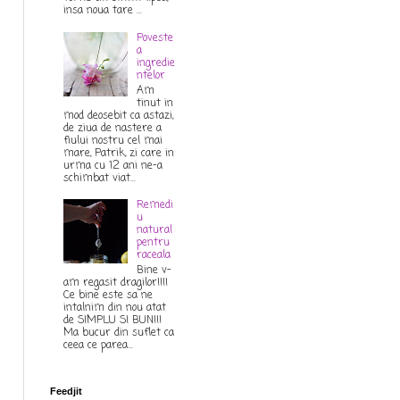
insa noua tare ...
Poveste
a
ingredie
ntelor
Am
tinut in
mod deosebit ca astazi,
de ziua de nastere a
fiului nostru cel mai
mare, Patrik, zi care in
urma cu 12 ani ne-a
schimbat viat...
Remedi
u
natural
pentru
raceala
Bine v-
am regasit dragilor!!!!
Ce bine este sa ne
intalnim din nou atat
de SIMPLU SI BUN!!!
Ma bucur din suflet ca
ceea ce parea...
Feedjit