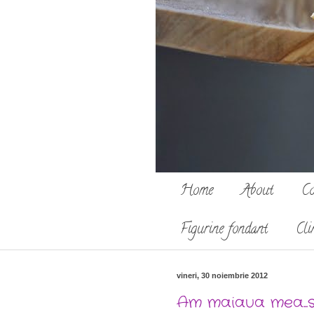
Home
About
Co
Figurine fondant
Cli
vineri, 30 noiembrie 2012
Am maiaua mea...