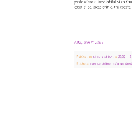
poate amana inevitabilul si ca mu
casa si sa incep prin a-mi creste 
Aflați mai multe »
Publicat de
simplu si bun
la
22:57
2
Etichete:
cum se obtine maia-ua
,
drojd