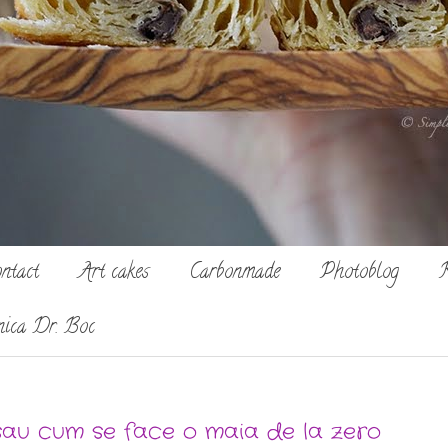
ntact
Art cakes
Carbonmade
Photoblog
R
nica Dr. Boc
sau cum se face o maia de la zero