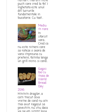
numai ( mai am niste
pusti care cred la fel )
inghetata este unul
din lucrurile
fundamentale in
bucatarie. Cu toat...
Mediu
m rare
In
sfarsit
vara...
Cred ca
nu este nimeni care
sa rateze o seara de
vara impreuna cu
prietenii, familia langa
un grill incins si cand...
Gogosi
bio cu
maia de
World
Bread
Day
2016
Hmmm dragilor, a
cam trecut ceva
vreme de cand nu am
mai avut ragazul sa
povestim, nu stiu daca
voi ne-ati simtit lipsa,