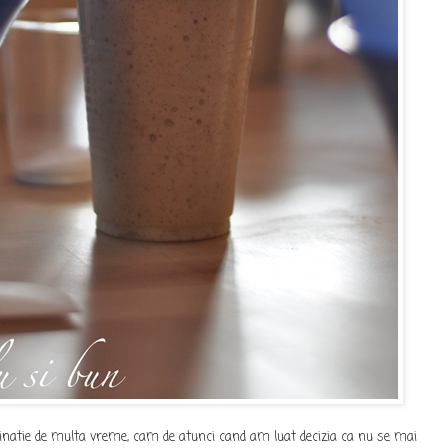
ginatie de multa vreme, cam de atunci cand am luat decizia ca nu se mai