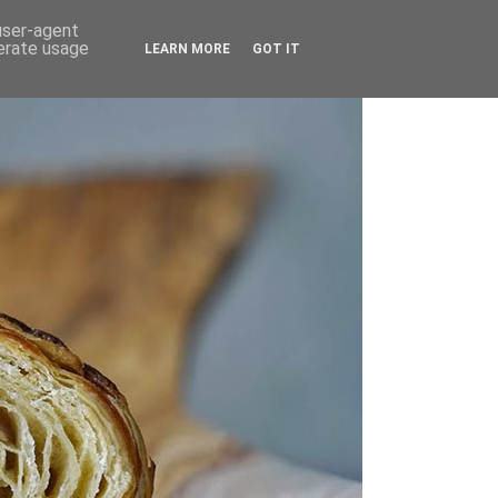
 user-agent
nerate usage
LEARN MORE
GOT IT