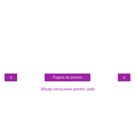
‹
›
Pagina de pornire
Afișați versiunea pentru web