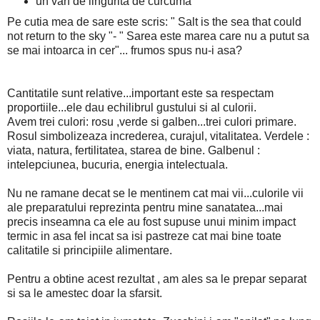
un varf de lingurita de curcuma
Pe cutia mea de sare este scris: " Salt is the sea that could
not return to the sky "- " Sarea este marea care nu a putut sa
se mai intoarca in cer"... frumos spus nu-i asa?
Cantitatile sunt relative...important este sa respectam
proportiile...ele dau echilibrul gustului si al culorii.
Avem trei culori: rosu ,verde si galben...trei culori primare.
Rosul simbolizeaza increderea, curajul, vitalitatea. Verdele :
viata, natura, fertilitatea, starea de bine. Galbenul :
intelepciunea, bucuria, energia intelectuala.
Nu ne ramane decat se le mentinem cat mai vii...culorile vii
ale preparatului reprezinta pentru mine sanatatea...mai
precis inseamna ca ele au fost supuse unui minim impact
termic in asa fel incat sa isi pastreze cat mai bine toate
calitatile si principiile alimentare.
Pentru a obtine acest rezultat , am ales sa le prepar separat
si sa le amestec doar la sfarsit.