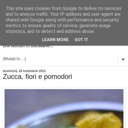
This site uses cookies from Google to deliver its services
and to analyze traffic. Your IP address and user-agent are
shared with Google along with performance and security
metrics to ensure quality of service, generate usage
simplu si bun
statistics, and to detect and address abuse.
LEARN MORE
GOT IT
Doi doctori in bucatarie...
▼
duminică, 18 noiembrie 2012
Zucca, fiori e pomodori