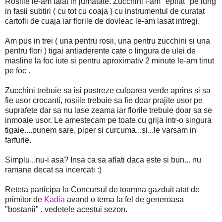
Rosiile le-am taiat in jumatate. Zucchini i-am "epilat" pe lung
in fasii subtiri ( cu tot cu coaja ) cu instrumentul de curatat
cartofii de cuaja iar florile de dovleac le-am lasat intregi.
Am pus in trei ( una pentru rosii, una pentru zucchini si una
pentru flori ) tigai antiaderente cate o lingura de ulei de
masline la foc iute si pentru aproximativ 2 minute le-am tinut
pe foc .
Zucchini trebuie sa isi pastreze culoarea verde aprins si sa
fie usor crocanti, rosiile trebuie sa fie doar prajite usor pe
suprafete dar sa nu lase zeama iar florile trebuie doar sa se
inmoaie usor. Le amestecam pe toate cu grija intr-o singura
tigaie....punem sare, piper si curcuma...si...le varsam in
farfurie.
Simplu...nu-i asa? Insa ca sa aflati daca este si bun... nu
ramane decat sa incercati :)
Reteta participa la Concursul de toamna gazduit atat de
primitor de
Kadia
avand o tema la fel de generoasa
"bostanii" , vedetele acestui sezon.