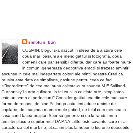
simplu si bun
COSMIN: blogul s-a nascut in ideea de a alatura cele
doua mari pasiuni ale mele: gatitul si fotografia, doua
domenii care par sensibil diferite, dar care au foarte multe
in comun, genereaza deopotriva emotii si trezesc amintiri
ascunse in cele mai indepartate colturi ale mintii noastre.Cred ca
reusita este data de simplitate, pasiune pentru ceea ce faci
si"ingrediente" de cea mai buna calitate-cum spunea M.E.Sailland-
Curnonsky"In arta culinara, la fel ca si in celelate arte, simplitatea
este un semn al perfectiunii".Consider gatitul una din cele mai pure
forme de respect de sine.Pe langa asta, imi aduce aminte de
copilarie, de imaginea mamei mele gatind, de felul cum mirosea in
casa cand facea prajituri.Sper sa generez si eu la randul meu
amintiri placute copiilor mei! DAIANA: altfel este cuvantul care m-ar
caracteriza cel mai bine, pt.ca imi plac la nebunie lucrurile deosebite,