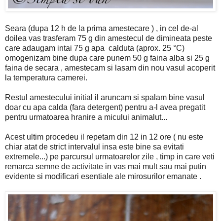
Seara (dupa 12 h de la prima amestecare ) , in cel de-al
doilea vas trasferam 75 g din amestecul de dimineata peste
care adaugam intai 75 g apa calduta (aprox. 25 °C)
omogenizam bine dupa care punem 50 g faina alba si 25 g
faina de secara , amestecam si lasam din nou vasul acoperit
la temperatura camerei.
Restul amestecului initial il aruncam si spalam bine vasul
doar cu apa calda (fara detergent) pentru a-l avea pregatit
pentru urmatoarea hranire a micului animalut...
Acest ultim procedeu il repetam din 12 in 12 ore ( nu este
chiar atat de strict intervalul insa este bine sa evitati
extremele...) pe parcursul urmatoarelor zile , timp in care veti
remarca semne de activitate in vas mai mult sau mai putin
evidente si modificari esentiale ale mirosurilor emanate .