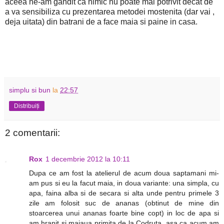
aceea ne-am gandit ca nimic nu poate mai potrivit decat de
a va sensibiliza cu prezentarea metodei mostenita (dar vai ,
deja uitata) din batrani de a face maia si paine in casa.
simplu si bun
la
22:57
Distribuiți
2 comentarii:
Rox
1 decembrie 2012 la 10:11
Dupa ce am fost la atelierul de acum doua saptamani mi-
am pus si eu la facut maia, in doua variante: una simpla, cu
apa, faina alba si de secara si alta unde pentru primele 3
zile am folosit suc de ananas (obtinut de mine din
stoarcerea unui ananas foarte bine copt) in loc de apa si
am hranit si maiaua primita de la Codruta, asa ca acum am