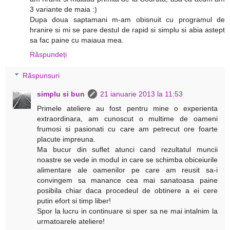
3 variante de maia :)
Dupa doua saptamani m-am obisnuit cu programul de
hranire si mi se pare destul de rapid si simplu si abia astept
sa fac paine cu maiaua mea.
Răspundeți
Răspunsuri
simplu si bun
21 ianuarie 2013 la 11:53
Primele ateliere au fost pentru mine o experienta
extraordinara, am cunoscut o multime de oameni
frumosi si pasionati cu care am petrecut ore foarte
placute impreuna.
Ma bucur din suflet atunci cand rezultatul muncii
noastre se vede in modul in care se schimba obiceiurile
alimentare ale oamenilor pe care am reusit sa-i
convingem sa manance cea mai sanatoasa paine
posibila chiar daca procedeul de obtinere a ei cere
putin efort si timp liber!
Spor la lucru in continuare si sper sa ne mai intalnim la
urmatoarele ateliere!