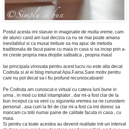
Postul acesta imi staruie in imaginatie de multa vreme, cam
de atunci cand am luat decizia ca nu se mai poate amana
inevitabilul si ca musai trebuie sa ma apuc de metoda
traditionala de facut paine cu maia in casa si sa incep prin a-
mi creste propria mea drojdie salbatica , propria maia!
Iar principala vinovata pentru acest lucru nu este alta decat
Codruta si al ei blog minunat Apa.Faina.Sare motiv pentru
care nu pot decat sa-i fiu profund recunoscatoare!
Pe Codruta am cunoscut-o virtual cu cateva luni bune in
urma , in mod cu totul intamplator , dar mi-a fost clar de la
bun inceput ca va veni cu siguranta vremea sa ne cunostem
personal , asa cum la fel de clar mi-a fost ca imi doresc sa
mancam cu totii numai paine de calitate facuta in casa , cu
maia.
Si pentru ca toate acestea au devenit realitate intr-un interval