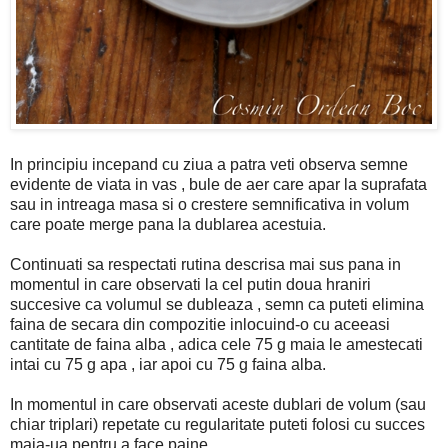
In principiu incepand cu ziua a patra veti observa semne
evidente de viata in vas , bule de aer care apar la suprafata
sau in intreaga masa si o crestere semnificativa in volum
care poate merge pana la dublarea acestuia.
Continuati sa respectati rutina descrisa mai sus pana in
momentul in care observati la cel putin doua hraniri
succesive ca volumul se dubleaza , semn ca puteti elimina
faina de secara din compozitie inlocuind-o cu aceeasi
cantitate de faina alba , adica cele 75 g maia le amestecati
intai cu 75 g apa , iar apoi cu 75 g faina alba.
In momentul in care observati aceste dublari de volum (sau
chiar triplari) repetate cu regularitate puteti folosi cu succes
maia-ua pentru a face paine.