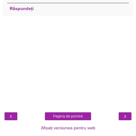
Răspundeți
‹
›
Pagina de pornire
Afișați versiunea pentru web