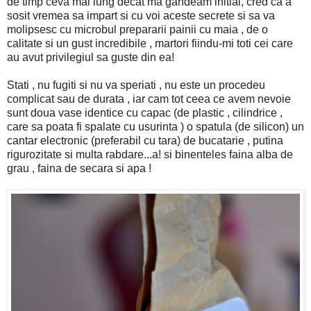
de timp ceva mai lung decat ma gandeam initial, cred ca a
sosit vremea sa impart si cu voi aceste secrete si sa va
molipsesc cu microbul prepararii painii cu maia , de o
calitate si un gust incredibile , martori fiindu-mi toti cei care
au avut privilegiul sa guste din ea!
Stati , nu fugiti si nu va speriati , nu este un procedeu
complicat sau de durata , iar cam tot ceea ce avem nevoie
sunt doua vase identice cu capac (de plastic , cilindrice ,
care sa poata fi spalate cu usurinta ) o spatula (de silicon) un
cantar electronic (preferabil cu tara) de bucatarie , putina
rigurozitate si multa rabdare...a! si binenteles faina alba de
grau , faina de secara si apa !