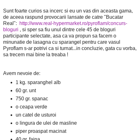
Sunt foarte curios sa incerc si eu un vas din aceasta gama,
de aceea raspund provocarii lansate de catre "Bucatar
Real":
http://www.real-hypermarket.ro/pyroflam/concurs-
bloguri
, si sper sa fiu unul dintre cele 45 de bloguri
participante selectate, asa ca va propun sa facem o
minunatie de lasagna cu sparangel pentru care vasul
Pyroflam s-ar potrivi ca si turnat...in concluzie, gata cu vorba,
sa trecem mai bine la treaba !
Avem nevoie de:
1 kg. sparanghel alb
60 gr. unt
750 gr. spanac
o ceapa verde
un catel de usturoi
o lingura de ulei de masline
piper proaspat macinat
40 gr. faina