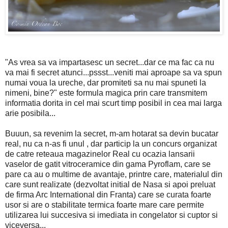
"As vrea sa va impartasesc un secret...dar ce ma fac ca nu
va mai fi secret atunci...pssst...veniti mai aproape sa va spun
numai voua la ureche, dar promiteti sa nu mai spuneti la
nimeni, bine?" este formula magica prin care transmitem
informatia dorita in cel mai scurt timp posibil in cea mai larga
arie posibila...
Buuun, sa revenim la secret, m-am hotarat sa devin bucatar
real, nu ca n-as fi unul , dar particip la un concurs organizat
de catre reteaua magazinelor Real cu ocazia lansarii
vaselor de gatit vitroceramice din gama Pyroflam, care se
pare ca au o multime de avantaje, printre care, materialul din
care sunt realizate (dezvoltat initial de Nasa si apoi preluat
de firma Arc International din Franta) care se curata foarte
usor si are o stabilitate termica foarte mare care permite
utilizarea lui succesiva si imediata in congelator si cuptor si
viceversa...