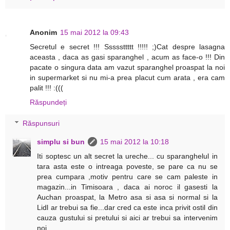
Anonim
15 mai 2012 la 09:43
Secretul e secret !!! Sssssttttt !!!!! ;)Cat despre lasagna
aceasta , daca as gasi sparanghel , acum as face-o !!! Din
pacate o singura data am vazut sparanghel proaspat la noi
in supermarket si nu mi-a prea placut cum arata , era cam
palit !!! :(((
Răspundeți
Răspunsuri
simplu si bun
15 mai 2012 la 10:18
Iti soptesc un alt secret la ureche... cu sparanghelul in
tara asta este o intreaga poveste, se pare ca nu se
prea cumpara ,motiv pentru care se cam paleste in
magazin...in Timisoara , daca ai noroc il gasesti la
Auchan proaspat, la Metro asa si asa si normal si la
Lidl ar trebui sa fie...dar cred ca este inca privit ostil din
cauza gustului si pretului si aici ar trebui sa intervenim
noi...