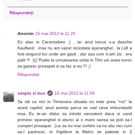
Răspundeți
Anonim
15 mai 2012 la 11:20
Eu stau in Caransebes :) , iar anul trecut s-a deschis
Kaufland , insa nu am vazut niciodata sparanghel , la Lidl a
fost singurul loc unde am gasit , dar asa cum ti-am zis , era
palit !!! :((( Poate la urmatoarea vizita in Timi voi avea noroc
sa gasesc proaspat si sa fac si eu !!! ;)
Răspundeți
simplu si bun
15 mai 2012 la 11:59
Sa stii ca nici in Timisoara situatia nu este prea "roz" la
acest capitol, anul acesta parca se vad ceva imbunatatiti
insa...Eu te-as sfatui sa intrebi vanzatorii daca si cand
primesc sparanghel si atunci ai o mare sansa sa poti sa-l
cumperi proaspat...(ca sa nu mai vorbim ca nu stiu nici cum
sa-l pastreze, in frigidere la Metro se paleste in 2