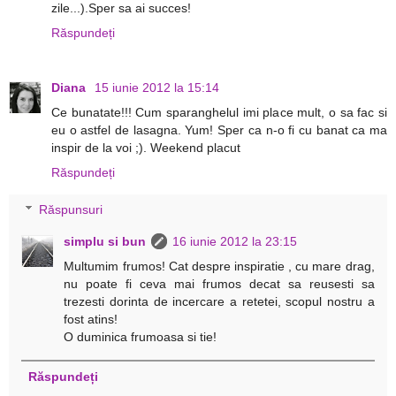
zile...).Sper sa ai succes!
Răspundeți
Diana
15 iunie 2012 la 15:14
Ce bunatate!!! Cum sparanghelul imi place mult, o sa fac si
eu o astfel de lasagna. Yum! Sper ca n-o fi cu banat ca ma
inspir de la voi ;). Weekend placut
Răspundeți
Răspunsuri
simplu si bun
16 iunie 2012 la 23:15
Multumim frumos! Cat despre inspiratie , cu mare drag,
nu poate fi ceva mai frumos decat sa reusesti sa
trezesti dorinta de incercare a retetei, scopul nostru a
fost atins!
O duminica frumoasa si tie!
Răspundeți