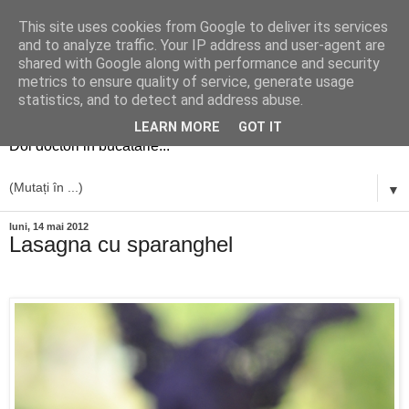
This site uses cookies from Google to deliver its services
and to analyze traffic. Your IP address and user-agent are
shared with Google along with performance and security
metrics to ensure quality of service, generate usage
simplu si bun
statistics, and to detect and address abuse.
LEARN MORE
GOT IT
Doi doctori in bucatarie...
▼
luni, 14 mai 2012
Lasagna cu sparanghel