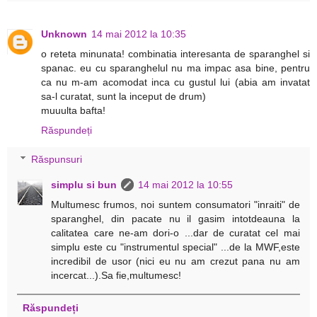
Unknown
14 mai 2012 la 10:35
o reteta minunata! combinatia interesanta de sparanghel si
spanac. eu cu sparanghelul nu ma impac asa bine, pentru
ca nu m-am acomodat inca cu gustul lui (abia am invatat
sa-l curatat, sunt la inceput de drum)
muuulta bafta!
Răspundeți
Răspunsuri
simplu si bun
14 mai 2012 la 10:55
Multumesc frumos, noi suntem consumatori "inraiti" de
sparanghel, din pacate nu il gasim intotdeauna la
calitatea care ne-am dori-o ...dar de curatat cel mai
simplu este cu "instrumentul special" ...de la MWF,este
incredibil de usor (nici eu nu am crezut pana nu am
incercat...).Sa fie,multumesc!
Răspundeți