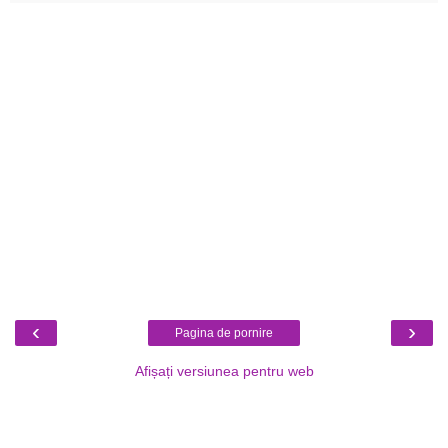
‹
›
Pagina de pornire
Afișați versiunea pentru web