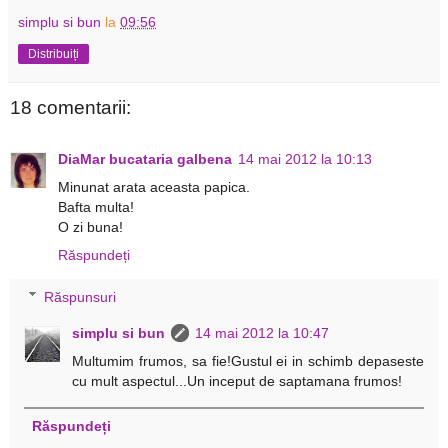
simplu si bun
la
09:56
Distribuiți
18 comentarii:
DiaMar bucataria galbena
14 mai 2012 la 10:13
Minunat arata aceasta papica.
Bafta multa!
O zi buna!
Răspundeți
Răspunsuri
simplu si bun
14 mai 2012 la 10:47
Multumim frumos, sa fie!Gustul ei in schimb depaseste
cu mult aspectul...Un inceput de saptamana frumos!
Răspundeți