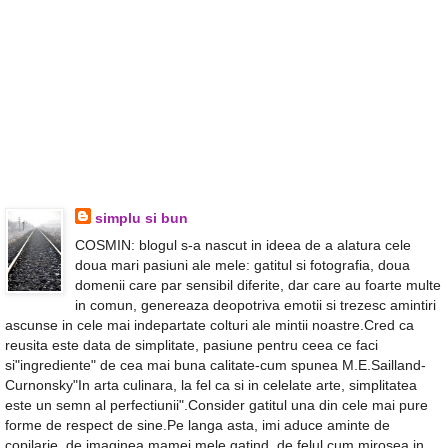
simplu si bun
COSMIN: blogul s-a nascut in ideea de a alatura cele
doua mari pasiuni ale mele: gatitul si fotografia, doua
domenii care par sensibil diferite, dar care au foarte multe
in comun, genereaza deopotriva emotii si trezesc amintiri
ascunse in cele mai indepartate colturi ale mintii noastre.Cred ca
reusita este data de simplitate, pasiune pentru ceea ce faci
si"ingrediente" de cea mai buna calitate-cum spunea M.E.Sailland-
Curnonsky"In arta culinara, la fel ca si in celelate arte, simplitatea
este un semn al perfectiunii".Consider gatitul una din cele mai pure
forme de respect de sine.Pe langa asta, imi aduce aminte de
copilarie, de imaginea mamei mele gatind, de felul cum mirosea in