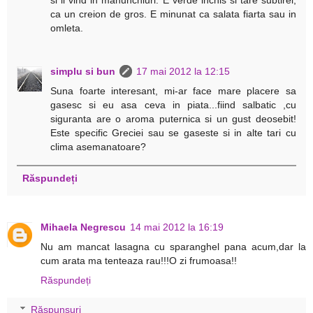
si il vind in manunchiuri. E verde inchis si tare subtirel,
ca un creion de gros. E minunat ca salata fiarta sau in
omleta.
simplu si bun
17 mai 2012 la 12:15
Suna foarte interesant, mi-ar face mare placere sa
gasesc si eu asa ceva in piata...fiind salbatic ,cu
siguranta are o aroma puternica si un gust deosebit!
Este specific Greciei sau se gaseste si in alte tari cu
clima asemanatoare?
Răspundeți
Mihaela Negrescu
14 mai 2012 la 16:19
Nu am mancat lasagna cu sparanghel pana acum,dar la
cum arata ma tenteaza rau!!!O zi frumoasa!!
Răspundeți
Răspunsuri