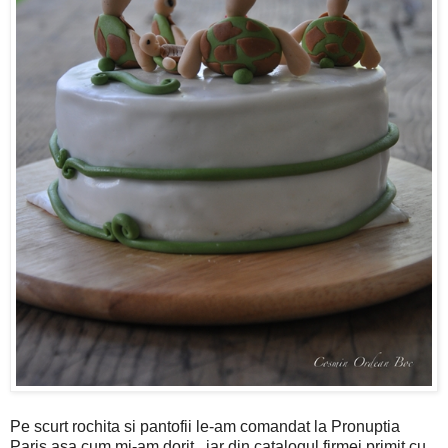
Pe scurt rochita si pantofii le-am comandat la Pronuptia
Paris asa cum mi-am dorit , iar din catalogul firmei primit cu