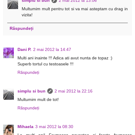
simplu si bun
2 mai 2012 la 13:06
Multumim mult pentru tot si va mai asteptam cu drag in
vizita!
Răspundeți
Dani P.
2 mai 2012 la 14:47
Multi ani inainte !!! Adica ati avut nunta de topaz :)
Superb tortul cu testoasele !!!
Răspundeți
simplu si bun
2 mai 2012 la 22:16
Multumim mult de tot!
Răspundeți
Mihaela
3 mai 2012 la 08:30
La multi ani! Frumoasa povestea si foarte frumoase