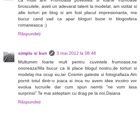
broscutele, aveti un adevarat talent la modelat, am vizitat si
alte torturi pe blog si am fost placut impresionanta, ma
bucur cand vad ca apar bloguri bune in blogosfera
romaneasca :)
Răspundeți
simplu si bun
3 mai 2012 la 08:48
Multumim foarte mult pentru cuvintele frumoase,ne
onoreaza!Ma bucur ca iti place blogul nostru,de torturi si
modelaj ma ocup eu,iar Cosmin gateste si fotografiaza.Am
pornit totul dintr-o joaca si inca nu avem idee incotro vor
evolua lucrurile dar cum spun nemtii "ne vom lasa
surprinsi".Te mai asteptam cu drag pe la noi,Daiana
Răspundeți