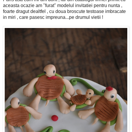
aceasta ocazie am "furat" modelul invitatiei pentru nunta ,
foarte dragut dealtfel , cu doua broscute testoase imbracate
in miri , care pasesc impreuna...pe drumul vietii !