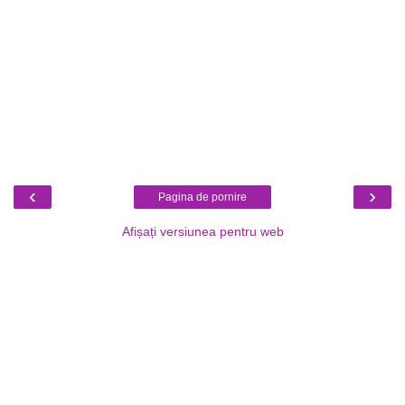
‹
›
Pagina de pornire
Afișați versiunea pentru web