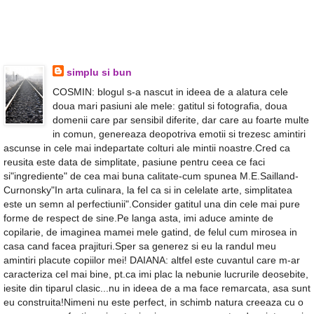
simplu si bun
COSMIN: blogul s-a nascut in ideea de a alatura cele
doua mari pasiuni ale mele: gatitul si fotografia, doua
domenii care par sensibil diferite, dar care au foarte multe
in comun, genereaza deopotriva emotii si trezesc amintiri
ascunse in cele mai indepartate colturi ale mintii noastre.Cred ca
reusita este data de simplitate, pasiune pentru ceea ce faci
si"ingrediente" de cea mai buna calitate-cum spunea M.E.Sailland-
Curnonsky"In arta culinara, la fel ca si in celelate arte, simplitatea
este un semn al perfectiunii".Consider gatitul una din cele mai pure
forme de respect de sine.Pe langa asta, imi aduce aminte de
copilarie, de imaginea mamei mele gatind, de felul cum mirosea in
casa cand facea prajituri.Sper sa generez si eu la randul meu
amintiri placute copiilor mei! DAIANA: altfel este cuvantul care m-ar
caracteriza cel mai bine, pt.ca imi plac la nebunie lucrurile deosebite,
iesite din tiparul clasic...nu in ideea de a ma face remarcata, asa sunt
eu construita!Nimeni nu este perfect, in schimb natura creeaza cu o