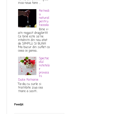
insa noua tare ...
Remedi
u
natural
pentru
raceala
Bine v-
am regasit dragilor!!!!
Ce bine este sa ne
intalnim din nou atat
de SIMPLU SI BUN!!!
Ma bucur din suflet ca
ceea ce parea...
Spectac
olul
retetelo
r
provoca
rii
Dulce Romanie
Ta-da, cu surle si
trambite ziua cea
mare a sosit!...
Feedjit