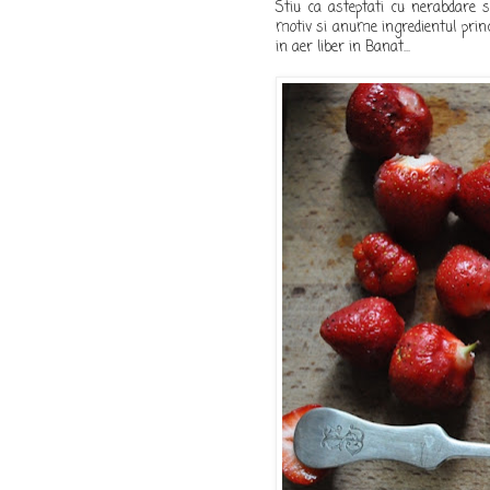
Stiu ca asteptati cu nerabdare s
motiv si anume ingredientul princi
in aer liber in Banat...