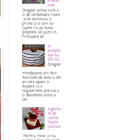
e-luna
iulie
Dragilor, astazi este o
zi de sarbatoare mare
, este duminica si
prima zi a lunii lui
cuptor (si pe buna
dreptate cel putin in
Timisoara de ...
In
astepta
rea lui
29...02...
Dragilor
,
intotdeauna am fost
fascinata de acea zi din
an care apare si
dispare cu o
regularitate precisa, o
zi deosebita, unica, a
car...
Ingheta
ta de
vanilie
"haute
couture
"
Pentru mine...si nu