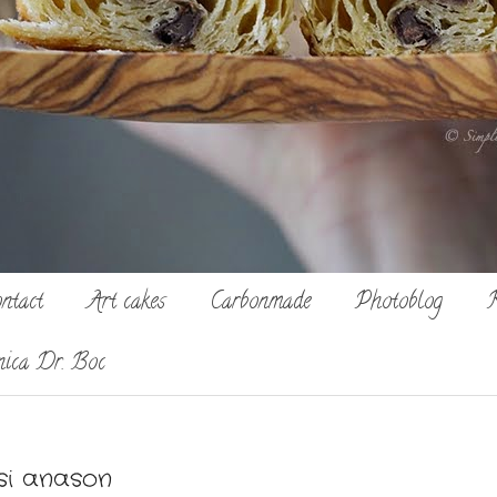
ntact
Art cakes
Carbonmade
Photoblog
R
nica Dr. Boc
si anason