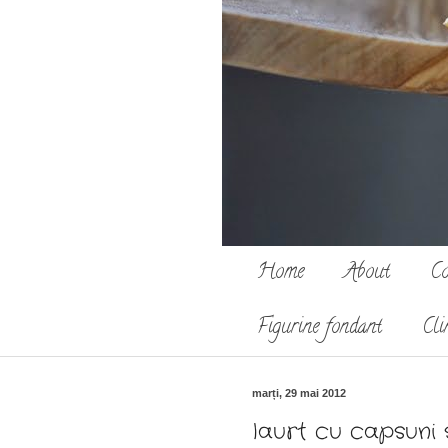
Home
About
Co
Figurine fondant
Cli
marți, 29 mai 2012
Iaurt cu capsuni 