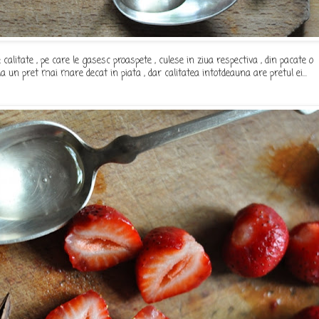
litate , pe care le gasesc proaspete , culese in ziua respectiva , din pacate o
a un pret mai mare decat in piata , dar calitatea intotdeauna are pretul ei...