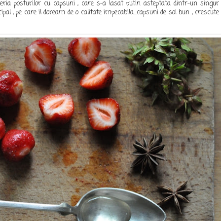
eria posturilor cu capsuni , care s-a lasat putin asteptata dintr-un singur
pal , pe care il doream de o calitate impecabila...capsuni de soi bun , crescute