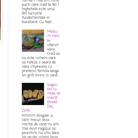
numai ( mai am niste
pusti care cred la fel )
inghetata este unul
din lucrurile
fundamentale in
bucatarie. Cu toat...
Mediu
m rare
In
sfarsit
vara...
Cred ca
nu este nimeni care
sa rateze o seara de
vara impreuna cu
prietenii, familia langa
un grill incins si cand...
Gogosi
bio cu
maia de
World
Bread
Day
2016
Hmmm dragilor, a
cam trecut ceva
vreme de cand nu am
mai avut ragazul sa
povestim, nu stiu daca
voi ne-ati simtit lipsa,