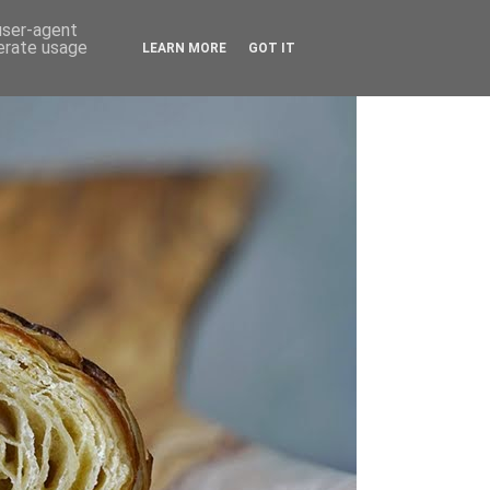
 user-agent
nerate usage
LEARN MORE
GOT IT