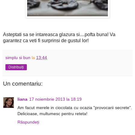
Asteptati sa se intareasca glazura si....pofta buna! Va
garantez ca veti fi surprinsi de gustul lor!
simplu si bun
la
13:44
Distribuiți
Un comentariu:
liana
17 noiembrie 2013 la 18:19
Am facut merele in ciocolata cu ocazia "provocarii secrete".
Delicioase, multumesc pentru reteta!
Răspundeți