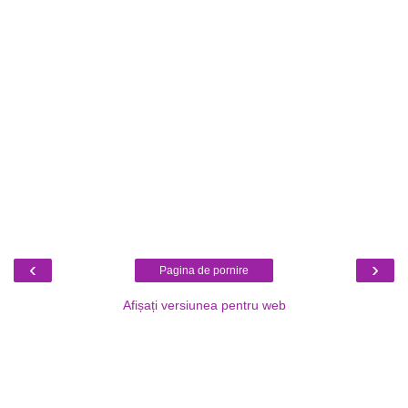
‹
›
Pagina de pornire
Afișați versiunea pentru web