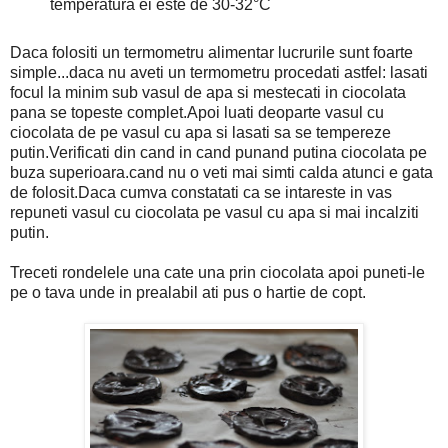
temperatura ei este de 30-32°C
Daca folositi un termometru alimentar lucrurile sunt foarte
simple...daca nu aveti un termometru procedati astfel: lasati
focul la minim sub vasul de apa si mestecati in ciocolata
pana se topeste complet.Apoi luati deoparte vasul cu
ciocolata de pe vasul cu apa si lasati sa se tempereze
putin.Verificati din cand in cand punand putina ciocolata pe
buza superioara.cand nu o veti mai simti calda atunci e gata
de folosit.Daca cumva constatati ca se intareste in vas
repuneti vasul cu ciocolata pe vasul cu apa si mai incalziti
putin.
Treceti rondelele una cate una prin ciocolata apoi puneti-le
pe o tava unde in prealabil ati pus o hartie de copt.