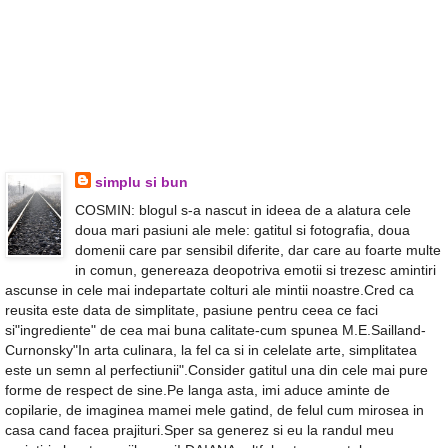
simplu si bun
COSMIN: blogul s-a nascut in ideea de a alatura cele
doua mari pasiuni ale mele: gatitul si fotografia, doua
domenii care par sensibil diferite, dar care au foarte multe
in comun, genereaza deopotriva emotii si trezesc amintiri
ascunse in cele mai indepartate colturi ale mintii noastre.Cred ca
reusita este data de simplitate, pasiune pentru ceea ce faci
si"ingrediente" de cea mai buna calitate-cum spunea M.E.Sailland-
Curnonsky"In arta culinara, la fel ca si in celelate arte, simplitatea
este un semn al perfectiunii".Consider gatitul una din cele mai pure
forme de respect de sine.Pe langa asta, imi aduce aminte de
copilarie, de imaginea mamei mele gatind, de felul cum mirosea in
casa cand facea prajituri.Sper sa generez si eu la randul meu