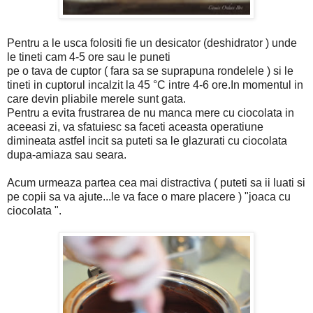
Pentru a le usca folositi fie un desicator (deshidrator ) unde
le tineti cam 4-5 ore sau le puneti
pe o tava de cuptor ( fara sa se suprapuna rondelele ) si le
tineti in cuptorul incalzit la 45 °C intre 4-6 ore.In momentul in
care devin pliabile merele sunt gata.
Pentru a evita frustrarea de nu manca mere cu ciocolata in
aceeasi zi, va sfatuiesc sa faceti aceasta operatiune
dimineata astfel incit sa puteti sa le glazurati cu ciocolata
dupa-amiaza sau seara.
Acum urmeaza partea cea mai distractiva ( puteti sa ii luati si
pe copii sa va ajute...le va face o mare placere ) "joaca cu
ciocolata ".