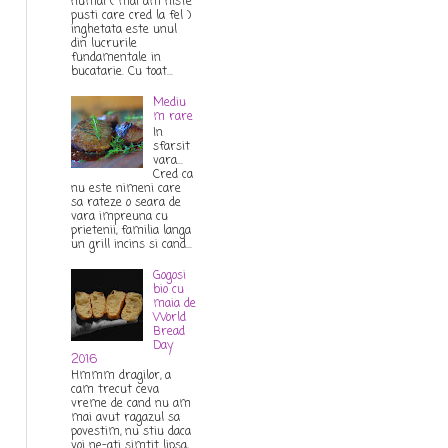
numai ( mai am niste
pusti care cred la fel )
inghetata este unul
din lucrurile
fundamentale in
bucatarie. Cu toat...
Mediu
m rare
In
sfarsit
vara...
Cred ca
nu este nimeni care
sa rateze o seara de
vara impreuna cu
prietenii, familia langa
un grill incins si cand...
Gogosi
bio cu
maia de
World
Bread
Day
2016
Hmmm dragilor, a
cam trecut ceva
vreme de cand nu am
mai avut ragazul sa
povestim, nu stiu daca
voi ne-ati simtit lipsa,