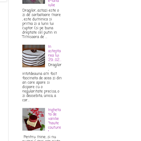
e-luna
iulie
Dragilor, astazi este o
zi de sarbatoare mare
, este duminica si
prima zi a lunii lui
cuptor (si pe buna
dreptate cel putin in
Timisoara de ...
In
astepta
rea lui
29...02...
Dragilor
,
intotdeauna am fost
fascinata de acea zi din
an care apare si
dispare cu o
regularitate precisa, o
zi deosebita, unica, a
car...
Ingheta
ta de
vanilie
"haute
couture
"
Pentru mine...si nu