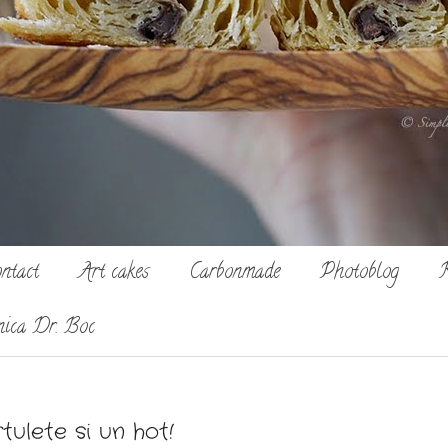
ntact
Art cakes
Carbonmade
Photoblog
R
nica Dr. Boc
ulete si un hot!