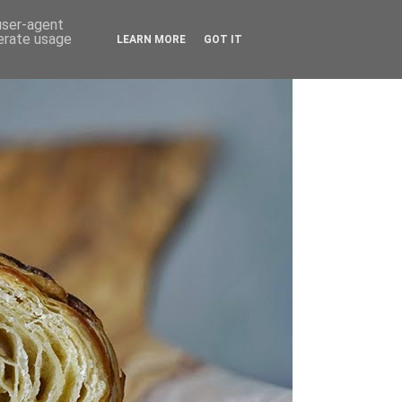
 user-agent
nerate usage
LEARN MORE
GOT IT