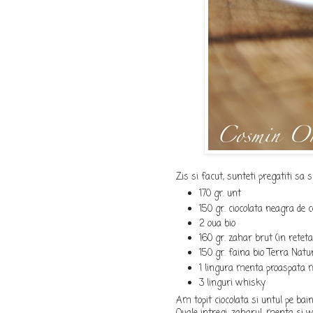
Zis si facut, sunteti pregatiti sa s
170 gr. unt
150 gr. ciocolata neagra de 
2 oua bio
160 gr. zahar brut (in retet
150 gr. faina bio Terra Natu
1 lingura menta proaspata 
3 linguri whisky
Am topit ciocolata si untul pe ba
Ouale intregi, zaharul, menta si 