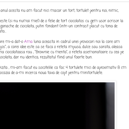
nul acesta nu am facut nici macar un tort, tortulet pentru noi, nimic,
este (si nu numai mie!) de o felie de tort ciocolatos cu gem usor acrisor la
e ganache de ciocolata, putin fondant (intr-un contrast placut cu tona de
ta...
care mi-a dat-o
Ama
luna aceasta in cadrul unei provocari noi la care am
jos", a carei idee este sa se faca o reteta impusa, dulce sau sarata, aleasa
ma ciocolatoasa rau , "Brownie cu menta", o reteta asemanatoare cu cea pe
iocolata, dar nu identica, rezultatul fiind unul foarte bun.
zita , mi-am facut eu socotelile ca fac 4 tortulete mici de aproximativ 8 cm
 ocazia de a-mi incerca noua tava de copt pentru minitortulete.