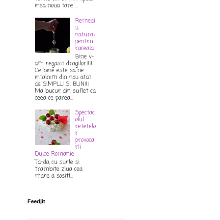
insa noua tare ...
Remedi
u
natural
pentru
raceala
Bine v-
am regasit dragilor!!!!
Ce bine este sa ne
intalnim din nou atat
de SIMPLU SI BUN!!!
Ma bucur din suflet ca
ceea ce parea...
Spectac
olul
retetelo
r
provoca
rii
Dulce Romanie
Ta-da, cu surle si
trambite ziua cea
mare a sosit!...
Feedjit