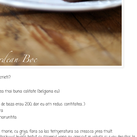
crieti?
cea mai buna calitate (belgiana eu)
a de baza erau 200, dar eu am redus cantitatea...)
ra
maruntita
in marie, cu grija, fara sa las temperatura sa creasca prea mult.
whisky-ul le-am batut cu mixerul pana au crescut in volum si s-au deschis la