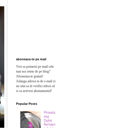
aboneaza-te pe mail
Vrei sa primesti pe mail cele
mai noi retete de pe blog?
Aboneaza-te gratuit!
Adauga adresa ta de e-mail si
n
u uita sa iti verifici inbox-ul
si sa activezi abonamentul!
Popular Posts
Provoca
rea
Dulce
Romani