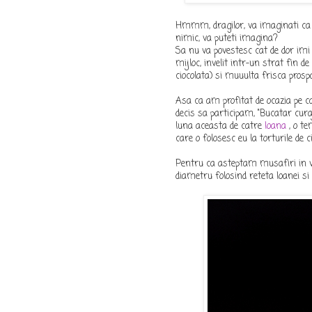
Hmmm, dragilor, va imaginati ca a
nimic, va puteti imagina?
Sa nu va povestesc cat de dor imi 
mijloc, invelit intr-un strat fin d
ciocolata) si muuulta frisca prospa
Asa ca am profitat de ocazia pe 
decis sa participam, "Bucatar cura
luna aceasta de catre
Ioana
, o te
care o folosesc eu la torturile de c
Pentru ca asteptam musafiri in vi
diametru folosind reteta Ioanei si