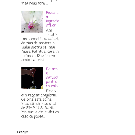
insa noua tare ...
Poveste
a
ingredie
ntelor
Am
tinut in
mod deosebit ca astazi,
de ziua de nastere a
fiului nostru cel mai
mare, Patrik, zi care in
urma cu 12 ani ne-a
schimbat viat...
Remedi
u
natural
pentru
raceala
Bine v-
am regasit dragilor!!!!
Ce bine este sa ne
intalnim din nou atat
de SIMPLU SI BUN!!!
Ma bucur din suflet ca
ceea ce parea...
Feedjit