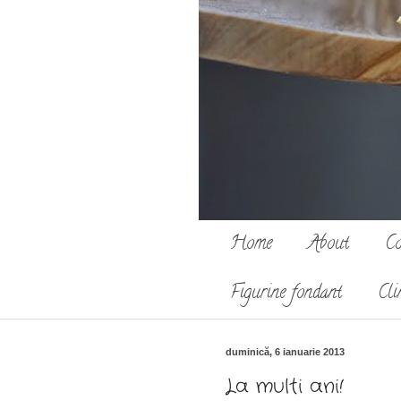
Home
About
Co
Figurine fondant
Cli
duminică, 6 ianuarie 2013
La multi ani!