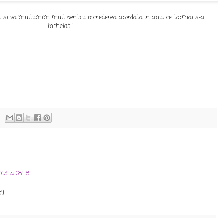
 si va multumim mult pentru increderea acordata in anul ce tocmai s-a
incheiat !
013 la 08:48
i!