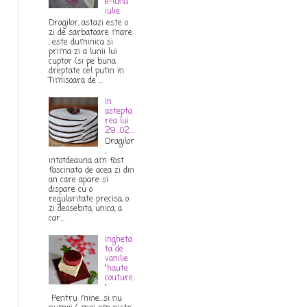
e-luna
iulie
Dragilor, astazi este o
zi de sarbatoare mare
, este duminica si
prima zi a lunii lui
cuptor (si pe buna
dreptate cel putin in
Timisoara de ...
In
astepta
rea lui
29...02...
Dragilor
,
intotdeauna am fost
fascinata de acea zi din
an care apare si
dispare cu o
regularitate precisa, o
zi deosebita, unica, a
car...
Ingheta
ta de
vanilie
"haute
couture
"
Pentru mine...si nu