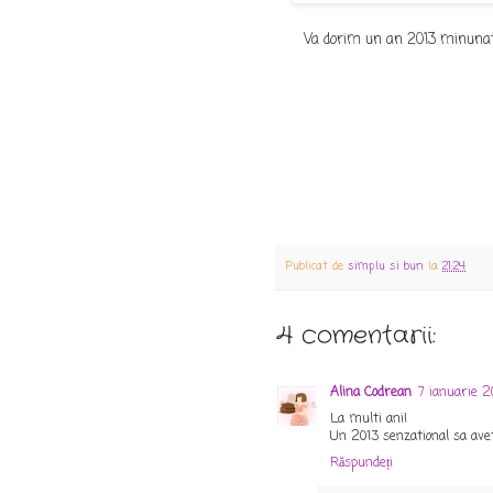
Va dorim un an 2013 minunat
Publicat de
simplu si bun
la
21:24
4 comentarii:
Alina Codrean
7 ianuarie 2
La multi ani!
Un 2013 senzational sa avet
Răspundeți