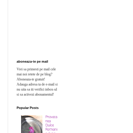
aboneaza-te pe mail
Vrei sa primesti pe mail cele
mai noi retete de pe blog?
Aboneaza-te gratuit!
Adauga adresa ta de e-mail si
n
u uita sa iti verifici inbox-ul
si sa activezi abonamentul!
Popular Posts
Provoca
rea
Dulce
Romani