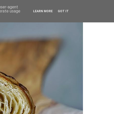
 user-agent
nerate usage
LEARN MORE
GOT IT