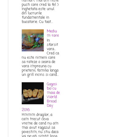
numai ( mai am niste
pusti care cred la fel )
inghetata este unul
din lucrurile
fundamentale in
bucatarie. Cu toat...
Mediu
m rare
In
sfarsit
vara...
Cred ca
nu este nimeni care
sa rateze o seara de
vara impreuna cu
prietenii, familia langa
un grill incins si cand...
Gogosi
bio cu
maia de
World
Bread
Day
2016
Hmmm dragilor, a
cam trecut ceva
vreme de cand nu am
mai avut ragazul sa
povestim, nu stiu daca
voi ne-ati simtit lipsa,