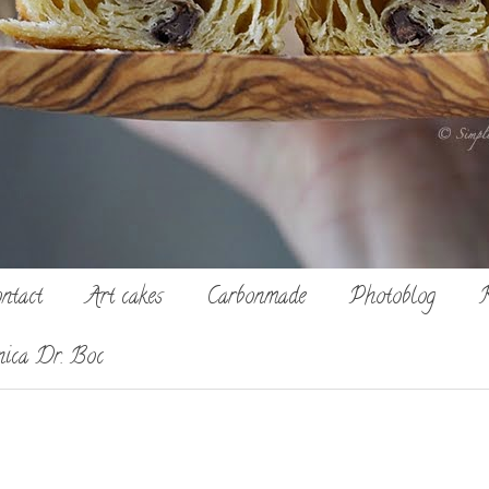
ntact
Art cakes
Carbonmade
Photoblog
R
nica Dr. Boc