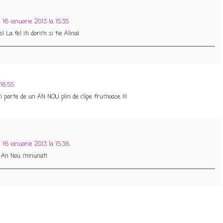
16 ianuarie 2013 la 15:35
a fel iti dorim si tie Alina!
 16:55
ti parte de un AN NOU plin de clipe frumoase !!!
16 ianuarie 2013 la 15:36
un An Nou minunat!