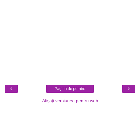
‹
›
Pagina de pornire
Afișați versiunea pentru web