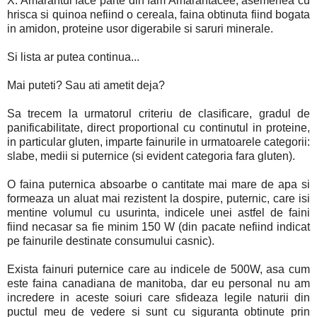
X. Amarantul face parte din fam Amarantacee, asemenea cu
hrisca si quinoa nefiind o cereala, faina obtinuta fiind bogata
in amidon, proteine usor digerabile si saruri minerale.
Si lista ar putea continua...
Mai puteti? Sau ati ametit deja?
Sa trecem la urmatorul criteriu de clasificare, gradul de
panificabilitate, direct proportional cu continutul in proteine,
in particular gluten, imparte fainurile in urmatoarele categorii:
slabe, medii si puternice (si evident categoria fara gluten).
O faina puternica absoarbe o cantitate mai mare de apa si
formeaza un aluat mai rezistent la dospire, puternic, care isi
mentine volumul cu usurinta, indicele unei astfel de faini
fiind necasar sa fie minim 150 W (din pacate nefiind indicat
pe fainurile destinate consumului casnic).
Exista fainuri puternice care au indicele de 500W, asa cum
este faina canadiana de manitoba, dar eu personal nu am
incredere in aceste soiuri care sfideaza legile naturii din
puctul meu de vedere si sunt cu siguranta obtinute prin