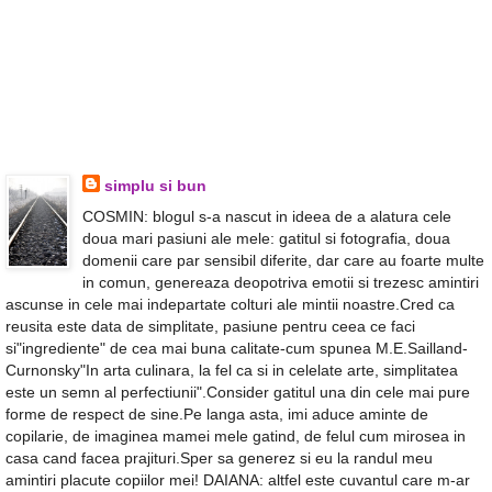
simplu si bun
COSMIN: blogul s-a nascut in ideea de a alatura cele
doua mari pasiuni ale mele: gatitul si fotografia, doua
domenii care par sensibil diferite, dar care au foarte multe
in comun, genereaza deopotriva emotii si trezesc amintiri
ascunse in cele mai indepartate colturi ale mintii noastre.Cred ca
reusita este data de simplitate, pasiune pentru ceea ce faci
si"ingrediente" de cea mai buna calitate-cum spunea M.E.Sailland-
Curnonsky"In arta culinara, la fel ca si in celelate arte, simplitatea
este un semn al perfectiunii".Consider gatitul una din cele mai pure
forme de respect de sine.Pe langa asta, imi aduce aminte de
copilarie, de imaginea mamei mele gatind, de felul cum mirosea in
casa cand facea prajituri.Sper sa generez si eu la randul meu
amintiri placute copiilor mei! DAIANA: altfel este cuvantul care m-ar