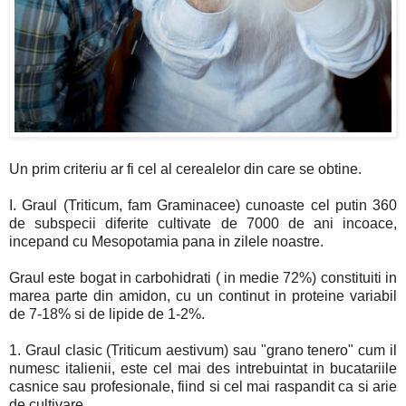
Un prim criteriu ar fi cel al cerealelor din care se obtine.
I. Graul (Triticum, fam Graminacee) cunoaste cel putin 360
de subspecii diferite cultivate de 7000 de ani incoace,
incepand cu Mesopotamia pana in zilele noastre.
Graul este bogat in carbohidrati ( in medie 72%) constituiti in
marea parte din amidon, cu un continut in proteine variabil
de 7-18% si de lipide de 1-2%.
1. Graul clasic (Triticum aestivum) sau "grano tenero" cum il
numesc italienii, este cel mai des intrebuintat in bucatariile
casnice sau profesionale, fiind si cel mai raspandit ca si arie
de cultivare.