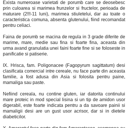
Exista numeroase varietati de porumb care se deosebesc
prin culoarea si marimea frunzelor si fructelor, perioada de
maturare (2!!!-11 luni), marimea stiuletelui, dar au toate o
caracteristica comuna, absenta glutenului, fiind recomandat
pentru celiaci.
Faina de porumb se macina de regula in 3 grade diferite de
marime, mare, medie sau fina si foarte fina, aceasta din
urma avand granulatia unei faini foarte fine si se foloseste in
panificatie si patiserie.
IX. Hrisca, fam. Poligonacee (Fagopyrum sagittatum) desi
clasificata comercial intre cereale, nu face parte din aceasta
familie, a fost adusa din Asia si folosita pentru paine,
mamaliga sau paste.
Nefiind cereala, nu contine gluten, iar datorita continului
mare proteic in mod special lisina si un tip de amidon usor
digerabil, este foarte indicata pentru a da savoare painii si
mamaligii desi are un gust usor acrisor, dar si in dietele
diabeticilor.