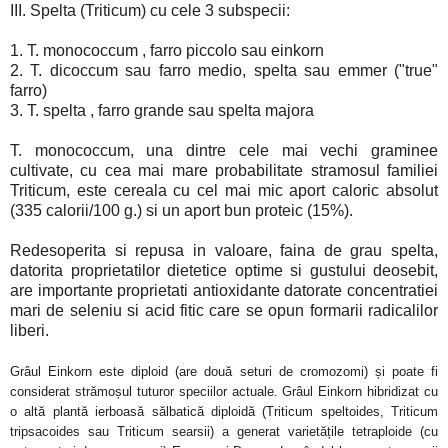
III. Spelta (Triticum) cu cele 3 subspecii:
1. T. monococcum , farro piccolo sau einkorn
2. T. dicoccum sau farro medio, spelta sau emmer ("true"
farro)
3. T. spelta , farro grande sau spelta majora
T. monococcum, una dintre cele mai vechi graminee
cultivate, cu cea mai mare probabilitate stramosul familiei
Triticum, este cereala cu cel mai mic aport caloric absolut
(335 calorii/100 g.) si un aport bun proteic (15%).
Redesoperita si repusa in valoare, faina de grau spelta,
datorita proprietatilor dietetice optime si gustului deosebit,
are importante proprietati antioxidante datorate concentratiei
mari de seleniu si acid fitic care se opun formarii radicalilor
liberi.
Grâul Einkorn este diploid (are două seturi de cromozomi) și poate fi
considerat strămoșul tuturor speciilor actuale. Grâul Einkorn hibridizat cu
o altă plantă ierboasă sălbatică diploidă (Triticum speltoides, Triticum
tripsacoides sau Triticum searsii) a generat varietățile tetraploide (cu