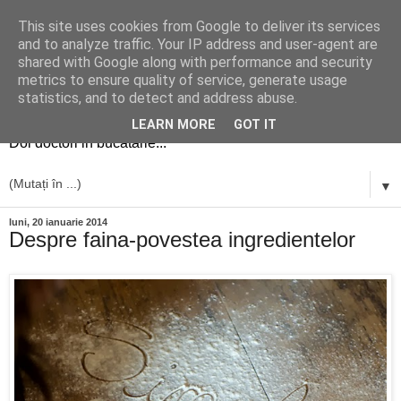
This site uses cookies from Google to deliver its services
and to analyze traffic. Your IP address and user-agent are
shared with Google along with performance and security
metrics to ensure quality of service, generate usage
simplu si bun
statistics, and to detect and address abuse.
LEARN MORE
GOT IT
Doi doctori in bucatarie...
▼
luni, 20 ianuarie 2014
Despre faina-povestea ingredientelor