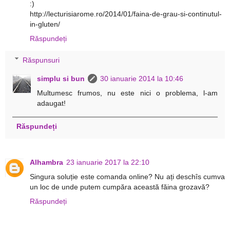
:)
http://lecturisiarome.ro/2014/01/faina-de-grau-si-continutul-
in-gluten/
Răspundeți
Răspunsuri
simplu si bun
30 ianuarie 2014 la 10:46
Multumesc frumos, nu este nici o problema, l-am
adaugat!
Răspundeți
Alhambra
23 ianuarie 2017 la 22:10
Singura soluție este comanda online? Nu ați deschîs cumva
un loc de unde putem cumpăra această făina grozavă?
Răspundeți