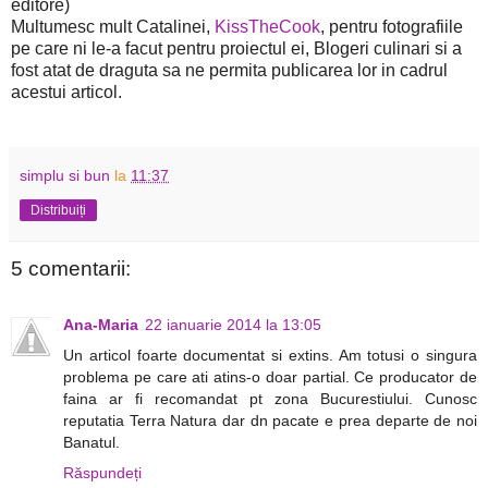
editore)
Multumesc mult Catalinei,
KissTheCook
, pentru fotografiile
pe care ni le-a facut pentru proiectul ei, Blogeri culinari si a
fost atat de draguta sa ne permita publicarea lor in cadrul
acestui articol.
simplu si bun
la
11:37
Distribuiți
5 comentarii:
Ana-Maria
22 ianuarie 2014 la 13:05
Un articol foarte documentat si extins. Am totusi o singura
problema pe care ati atins-o doar partial. Ce producator de
faina ar fi recomandat pt zona Bucurestiului. Cunosc
reputatia Terra Natura dar dn pacate e prea departe de noi
Banatul.
Răspundeți