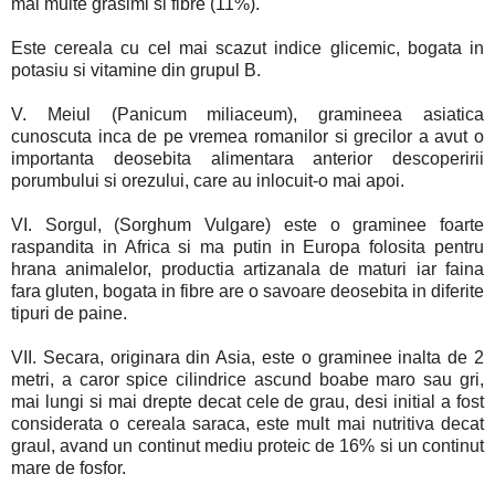
mai multe grasimi si fibre (11%).
Este cereala cu cel mai scazut indice glicemic, bogata in
potasiu si vitamine din grupul B.
V. Meiul (Panicum miliaceum), gramineea asiatica
cunoscuta inca de pe vremea romanilor si grecilor a avut o
importanta deosebita alimentara anterior descoperirii
porumbului si orezului, care au inlocuit-o mai apoi.
VI. Sorgul, (Sorghum Vulgare) este o graminee foarte
raspandita in Africa si ma putin in Europa folosita pentru
hrana animalelor, productia artizanala de maturi iar faina
fara gluten, bogata in fibre are o savoare deosebita in diferite
tipuri de paine.
VII. Secara, originara din Asia, este o graminee inalta de 2
metri, a caror spice cilindrice ascund boabe maro sau gri,
mai lungi si mai drepte decat cele de grau, desi initial a fost
considerata o cereala saraca, este mult mai nutritiva decat
graul, avand un continut mediu proteic de 16% si un continut
mare de fosfor.