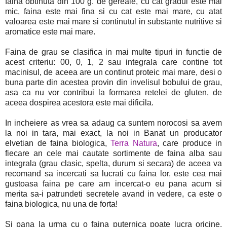
faina obtinuta din 100 g. de gereale, cu cat gradul este mai
mic, faina este mai fina si cu cat este mai mare, cu atat
valoarea este mai mare si continutul in substante nutritive si
aromatice este mai mare.
Faina de grau se clasifica in mai multe tipuri in functie de
acest criteriu: 00, 0, 1, 2 sau integrala care contine tot
macinisul, de aceea are un continut proteic mai mare, desi o
buna parte din acestea provin din invelisul bobului de grau,
asa ca nu vor contribui la formarea retelei de gluten, de
aceea dospirea acestora este mai dificila.
In incheiere as vrea sa adaug ca suntem norocosi sa avem
la noi in tara, mai exact, la noi in Banat un producator
elvetian de faina biologica,
Terra Natura
, care produce in
fiecare an cele mai cautate sortimente de faina alba sau
integrala (grau clasic, spelta, durum si secara) de aceea va
recomand sa incercati sa lucrati cu faina lor, este cea mai
gustoasa faina pe care am incercat-o eu pana acum si
merita sa-i patrundeti secretele avand in vedere, ca este o
faina biologica, nu una de forta!
Si pana la urma cu o faina puternica poate lucra oricine,