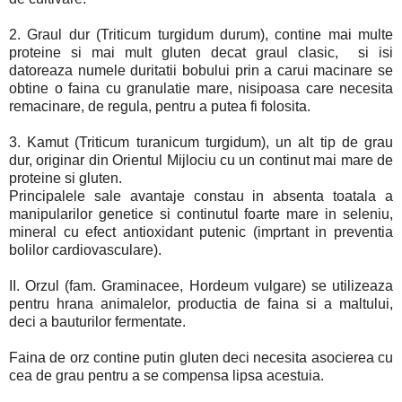
2. Graul dur (Triticum turgidum durum), contine mai multe
proteine si mai mult gluten decat graul clasic, si isi
datoreaza numele duritatii bobului prin a carui macinare se
obtine o faina cu granulatie mare, nisipoasa care necesita
remacinare, de regula, pentru a putea fi folosita.
3. Kamut (Triticum turanicum turgidum), un alt tip de grau
dur, originar din Orientul Mijlociu cu un continut mai mare de
proteine si gluten.
Principalele sale avantaje constau in absenta toatala a
manipularilor genetice si continutul foarte mare in seleniu,
mineral cu efect antioxidant putenic (imprtant in preventia
bolilor cardiovasculare).
II. Orzul (fam. Graminacee, Hordeum vulgare) se utilizeaza
pentru hrana animalelor, productia de faina si a maltului,
deci a bauturilor fermentate.
Faina de orz contine putin gluten deci necesita asocierea cu
cea de grau pentru a se compensa lipsa acestuia.