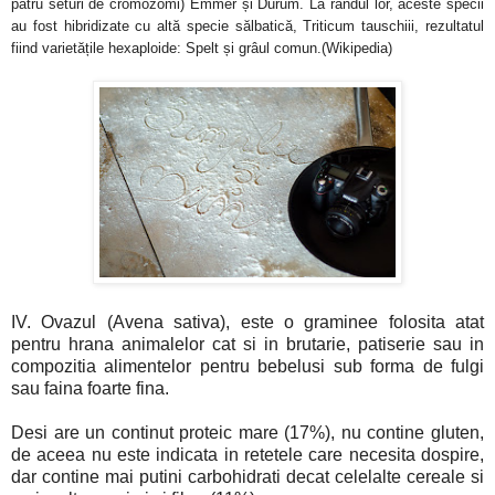
patru seturi de cromozomi) Emmer și Durum. La rândul lor, aceste specii
au fost hibridizate cu altă specie sălbatică, Triticum tauschiii, rezultatul
fiind varietățile hexaploide: Spelt și grâul comun.(Wikipedia)
IV. Ovazul (Avena sativa), este o graminee folosita atat
pentru hrana animalelor cat si in brutarie, patiserie sau in
compozitia alimentelor pentru bebelusi sub forma de fulgi
sau faina foarte fina.
Desi are un continut proteic mare (17%), nu contine gluten,
de aceea nu este indicata in retetele care necesita dospire,
dar contine mai putini carbohidrati decat celelalte cereale si