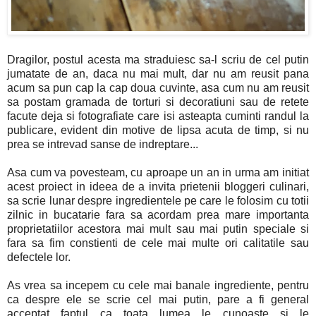
Dragilor, postul acesta ma straduiesc sa-l scriu de cel putin
jumatate de an, daca nu mai mult, dar nu am reusit pana
acum sa pun cap la cap doua cuvinte, asa cum nu am reusit
sa postam gramada de torturi si decoratiuni sau de retete
facute deja si fotografiate care isi asteapta cuminti randul la
publicare, evident din motive de lipsa acuta de timp, si nu
prea se intrevad sanse de indreptare...
Asa cum va povesteam, cu aproape un an in urma am initiat
acest proiect in ideea de a invita prietenii bloggeri culinari,
sa scrie lunar despre ingredientele pe care le folosim cu totii
zilnic in bucatarie fara sa acordam prea mare importanta
proprietatiilor acestora mai mult sau mai putin speciale si
fara sa fim constienti de cele mai multe ori calitatile sau
defectele lor.
As vrea sa incepem cu cele mai banale ingrediente, pentru
ca despre ele se scrie cel mai putin, pare a fi general
acceptat faptul ca toata lumea le cunoaste si le