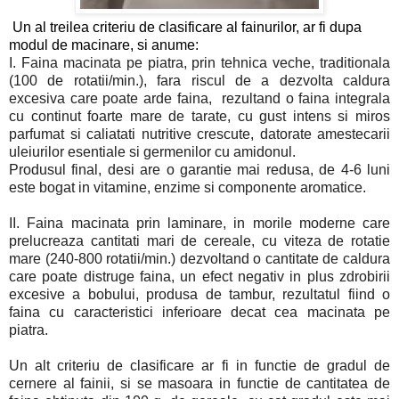
Un al treilea criteriu de clasificare al fainurilor, ar fi dupa
modul de macinare, si anume:
I. Faina macinata pe piatra, prin tehnica veche, traditionala
(100 de rotatii/min.), fara riscul de a dezvolta caldura
excesiva care poate arde faina, rezultand o faina integrala
cu continut foarte mare de tarate, cu gust intens si miros
parfumat si caliatati nutritive crescute, datorate amestecarii
uleiurilor esentiale si germenilor cu amidonul.
Produsul final, desi are o garantie mai redusa, de 4-6 luni
este bogat in vitamine, enzime si componente aromatice.
II. Faina macinata prin laminare, in morile moderne care
prelucreaza cantitati mari de cereale, cu viteza de rotatie
mare (240-800 rotatii/min.) dezvoltand o cantitate de caldura
care poate distruge faina, un efect negativ in plus zdrobirii
excesive a bobului, produsa de tambur, rezultatul fiind o
faina cu caracteristici inferioare decat cea macinata pe
piatra.
Un alt criteriu de clasificare ar fi in functie de gradul de
cernere al fainii, si se masoara in functie de cantitatea de