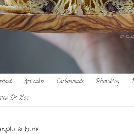
ntact
Art cakes
Carbonmade
Photoblog
R
nica Dr. Boc
implu si bun!