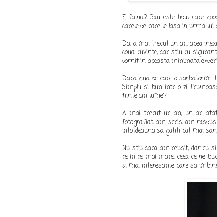
E faina? Sau este tipul care zbo
darele pe care le lasa in urma lui d
Da, a mai trecut un an, acea inex
doua cuvinte, dar stiu cu siguran
pornit in aceasta minunata experi
Daca ziua pe care o sarbatorim to
Simplu si bun intr-o zi frumoasa
fiinte din lume?
A mai trecut un an, un an atat
fotografiat, am scris, am raspus 
intotdeauna sa gatiti cat mai san
Nu stiu daca am reusit, dar cu sig
ce in ce mai mare, ceea ce ne bu
si mai interesante care sa imbine