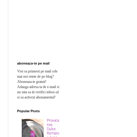
aboneaza-te pe mail
Vrei sa primesti pe mail cele
mai noi retete de pe blog?
Aboneaza-te gratuit!
Adauga adresa ta de e-mail si
n
u uita sa iti verifici inbox-ul
si sa activezi abonamentul!
Popular Posts
Provoca
rea
Dulce
Romani