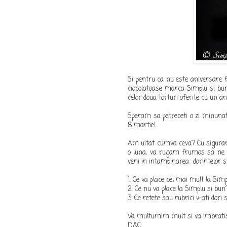
Si pentru ca nu este aniversare f
ciocolatoase marca Simplu si bun 
celor doua torturi oferite cu un an 
Speram sa petreceti o zi minunata 
8 martie!
Am uitat cumva ceva? Cu siguranta
o luna, va rugam frumos sa ne r
veni in intampinarea dorintelor si
1. Ce va place cel mai mult la Sim
2. Ce nu va place la Simplu si bun
3. Ce retete sau rubrici v-ati dori
Va multumim mult si va imbrati
D&C