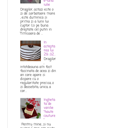
e-luna
iulie
Dragilor, astazi este o
zi de sarbatoare mare
, este duminica si
prima zi a lunii lui
cuptor (si pe buna
dreptate cel putin in
Timisoara de ...
In
astepta
rea lui
29...02...
Dragilor
,
intotdeauna am fost
fascinata de acea zi din
an care apare si
dispare cu o
regularitate precisa, o
zi deosebita, unica, a
car...
Ingheta
ta de
vanilie
"haute
couture
"
Pentru mine...si nu