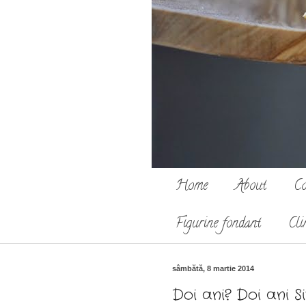
Home
About
Co
Figurine fondant
Cli
sâmbătă, 8 martie 2014
Doi ani? Doi ani S