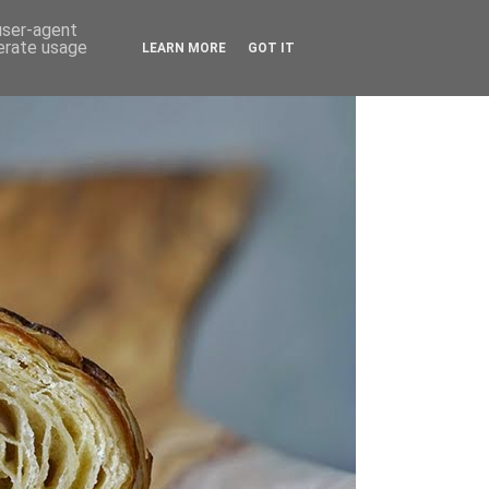
 user-agent
nerate usage
LEARN MORE
GOT IT