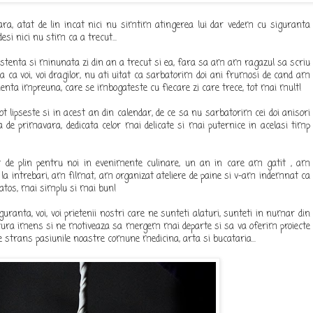
ara, atat de lin incat nici nu simtim atingerea lui dar vedem cu siguranta
esi nici nu stim ca a trecut...
istenta si minunata zi din an a trecut si ea, fara sa am am ragazul sa scriu
ta ca voi, voi dragilor, nu ati uitat ca sarbatorim doi ani frumosi de cand am
enta impreuna, care se imbogateste cu fiecare zi care trece, tot mai mult!
t lipseste si in acest an din calendar, de ce sa nu sarbatorim cei doi anisori
 de primavara, dedicata celor mai delicate si mai puternice in acelasi timp
 de plin pentru noi in evenimente culinare, un an in care am gatit , am
la intrebari, am filmat, am organizat ateliere de paine si v-am indemnat ca
atos, mai simplu si mai bun!
uranta, voi, voi prietenii nostri care ne sunteti alaturi, sunteti in numar din
cura imens si ne motiveaza sa mergem mai departe si sa va oferim proiecte
 strans pasiunile noastre comune medicina, arta si bucataria...