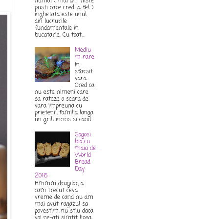
numai ( mai am niste
pusti care cred la fel )
inghetata este unul
din lucrurile
fundamentale in
bucatarie. Cu toat...
Mediu
m rare
In
sfarsit
vara...
Cred ca
nu este nimeni care
sa rateze o seara de
vara impreuna cu
prietenii, familia langa
un grill incins si cand...
Gogosi
bio cu
maia de
World
Bread
Day
2016
Hmmm dragilor, a
cam trecut ceva
vreme de cand nu am
mai avut ragazul sa
povestim, nu stiu daca
voi ne-ati simtit lipsa,