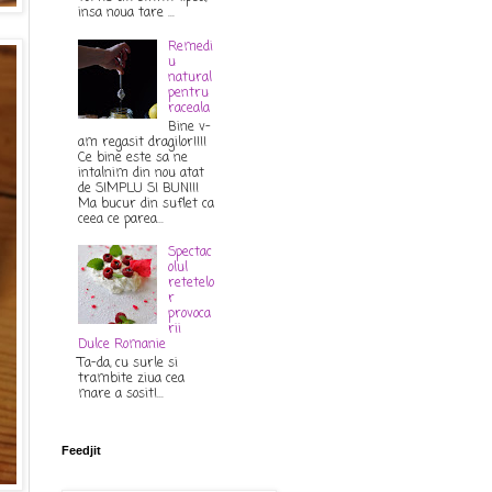
insa noua tare ...
Remedi
u
natural
pentru
raceala
Bine v-
am regasit dragilor!!!!
Ce bine este sa ne
intalnim din nou atat
de SIMPLU SI BUN!!!
Ma bucur din suflet ca
ceea ce parea...
Spectac
olul
retetelo
r
provoca
rii
Dulce Romanie
Ta-da, cu surle si
trambite ziua cea
mare a sosit!...
Feedjit