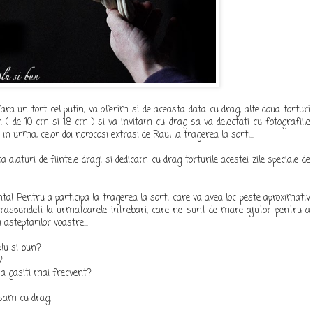
ara un tort cel putin, va oferim si de aceasta data cu drag, alte doua torturi
( de 10 cm si 18 cm ) si va invitam cu drag sa va delectati cu fotografiile
in urma, celor doi norocosi extrasi de Raul la tragerea la sorti...
alaturi de fiintele dragi si dedicam cu drag torturile acestei zile speciale de
! Pentru a participa la tragerea la sorti care va avea loc peste aproximativ
aspundeti la urmatoarele intrebari, care ne sunt de mare ajutor pentru a
 asteptarilor voastre...
plu si bun?
?
 sa gasiti mai frecvent?
sam cu drag,