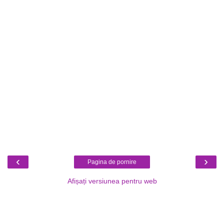
‹
›
Pagina de pornire
Afișați versiunea pentru web