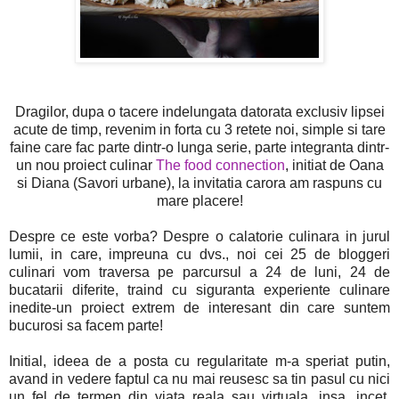
Dragilor, dupa o tacere indelungata datorata exclusiv lipsei
acute de timp, revenim in forta cu 3 retete noi, simple si tare
faine care fac parte dintr-o lunga serie, parte integranta dintr-
un nou proiect culinar
The food connection
, initiat de Oana
si Diana (Savori urbane), la invitatia carora am raspuns cu
mare placere!
Despre ce este vorba? Despre o calatorie culinara in jurul
lumii, in care, impreuna cu dvs., noi cei 25 de bloggeri
culinari vom traversa pe parcursul a 24 de luni, 24 de
bucatarii diferite, traind cu siguranta experiente culinare
inedite-un proiect extrem de interesant din care suntem
bucurosi sa facem parte!
Initial, ideea de a posta cu regularitate m-a speriat putin,
avand in vedere faptul ca nu mai reusesc sa tin pasul cu nici
un fel de termen din viata reala sau virtuala, insa, incet,