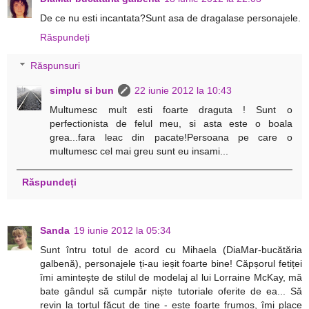
De ce nu esti incantata?Sunt asa de dragalase personajele.
Răspundeți
Răspunsuri
simplu si bun
22 iunie 2012 la 10:43
Multumesc mult esti foarte draguta ! Sunt o
perfectionista de felul meu, si asta este o boala
grea...fara leac din pacate!Persoana pe care o
multumesc cel mai greu sunt eu insami...
Răspundeți
Sanda
19 iunie 2012 la 05:34
Sunt întru totul de acord cu Mihaela (DiaMar-bucătăria
galbenă), personajele ți-au ieșit foarte bine! Căpșorul fetiței
îmi amintește de stilul de modelaj al lui Lorraine McKay, mă
bate gândul să cumpăr niște tutoriale oferite de ea... Să
revin la tortul făcut de tine - este foarte frumos, îmi place