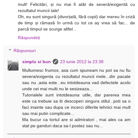
mult! Felicitări, și nu mai fi atât de severă/exigentă cu
rezultatul muncii tale!
Oh, eu sunt singură (divorțată, fără copii) dar mereu în criză
de timp și rămasă în urmă cu tot ce aș vrea să fac... de
parcă timpul se scurge altfel...
Răspundeți
Răspunsuri
simplu si bun
23 iunie 2012 la 23:38
Multumesc frumos, asa cum spuneam nu pot sa nu fiu
severa/exigenta cu rezultatul muncii mele...din pacate
sau nu ,asta este...eu intotdeauna vad defectele acolo
unde cei mai multi nu le sesizeaza...
Tutorialele sunt intotdeauna utile, dar parerea mea
este ca trebuie sa iti descoperi singura stilul...poti sa o
faci inainte sau dupa ce incerci diferite tehnici mai mult
sau mai putin complicate...
Ma bucur ca tortul are si admiratori , mai ales ca am
stat pe ganduri daca sa-l postez sau nu...