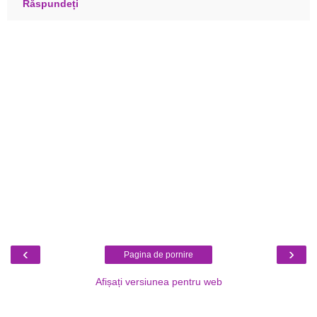
Răspundeți
‹
›
Pagina de pornire
Afișați versiunea pentru web