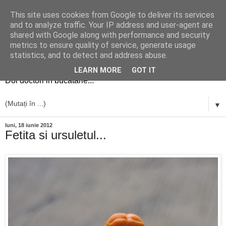
This site uses cookies from Google to deliver its services
and to analyze traffic. Your IP address and user-agent are
shared with Google along with performance and security
metrics to ensure quality of service, generate usage
simplu si bun
statistics, and to detect and address abuse.
LEARN MORE
GOT IT
Doi doctori in bucatarie...
▼
luni, 18 iunie 2012
Fetita si ursuletul...