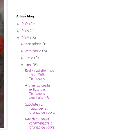
Arhivă blog
2020
(3)
►
2018
(1)
►
2016
(13)
▼
noiembrie
(1)
►
octombrie
(3)
►
iunie
(2)
►
mai
(6)
▼
Food revolution day,
mai 2016,
Timisoara
Atelier de paste
artizanale,
Timisoara
sambata 28 ...
Saculete cu
rabarber si
branza de capra
Ravioli cu mere
caramelizate si
branza de capre