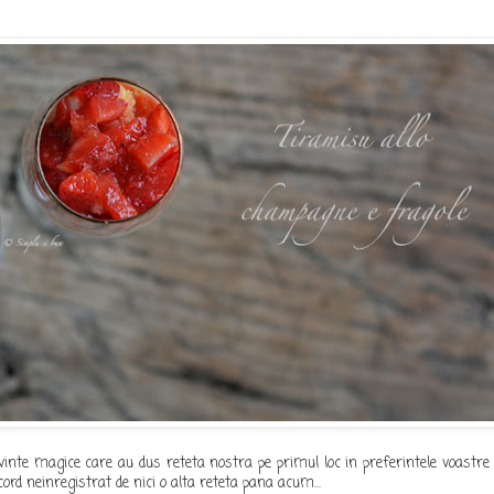
 cuvinte magice care au dus reteta nostra pe primul loc in preferintele voastre
cord neinregistrat de nici o alta reteta pana acum...