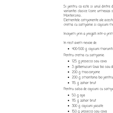
Si pentru ca este si unul dintre 
variantei clasice (care urmeaza s
Montersino...
Elementele componente ale acestui 
crema cu sampanie si capsuni ma
Incepem prin a pregati intr-o prim
In rest avem nevoie de:
400-500 g. capsuni marunti
Pentru crema cu sampanie:
125 g prosecco sau cava
3 galbenusuri (oua bio sau d
200 g. mascarpone
200 g. smantana bio pentru
115 g. zahar brut
Pentru salsa de capsuni cu sampa
50 g. apa
115 g. zahar brut
300 g. capsuni pasate
150 g. prosecco sau cava