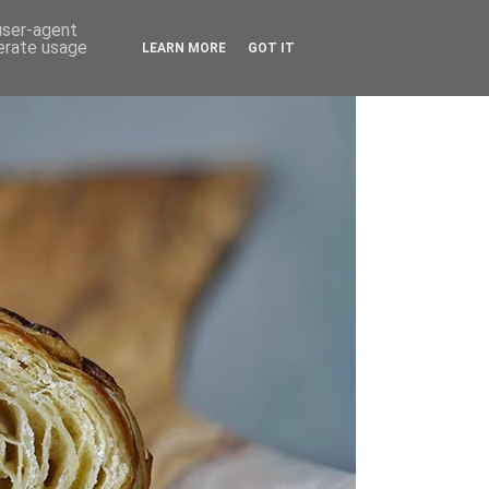
 user-agent
nerate usage
LEARN MORE
GOT IT