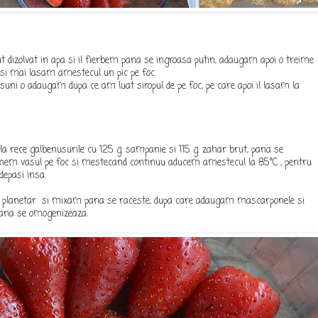
t dizolvat in apa si il fierbem pana se ingroasa putin, adaugam apoi o treime
 si mai lasam amestecul un pic pe foc.
suni o adaugam dupa ce am luat siropul de pe foc, pe care apoi il lasam la
 rece galbenusurile cu 125 g. sampanie si 115 g. zahar brut, pana se
nem vasul pe foc si mestecand continuu aducem amestecul la 85°C , pentru
depasi insa.
 planetar si mixam pana se raceste, dupa care adaugam mascarponele si
pana se omogenizeaza.