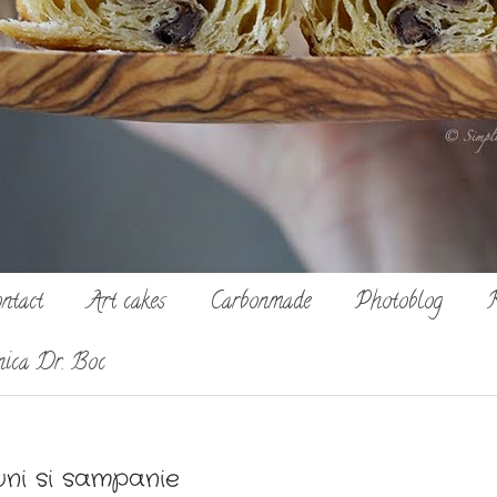
ntact
Art cakes
Carbonmade
Photoblog
R
nica Dr. Boc
uni si sampanie