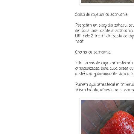
Salsa de capsuni cu sampanie:
Pregatim un sirop din zaharul bru
din capsunile pasate si sampania
Ultimele 2 treimi din pasta de cap
racit
Crema cu sampanie:
Intr-un vas de cupru amestecam la
omogenizeaza bine, dupa aceea pu
a steriliza galbenusurile, fara a o 
Punem apoi amestecul in mixerul
frisca batuta, amestecand usor 