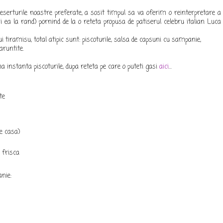
deserturile noastre preferate, a sosit timpul sa va oferim o reinterpretare a
i ea la rand) pornind de la o reteta propusa de patiserul celebru italian Luca
tiramisu, total atipic sunt: piscoturile, salsa de capsuni cu sampanie,
runtite.
a instanta piscoturile, dupa reteta pe care o puteti gasi
aici
...
te
e casa)
 frisca
nie: