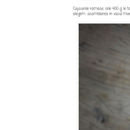
Capsunile ramase, cele 400 g. le t
alegem asamblarea in vasul mar