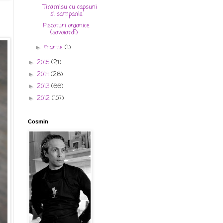
Tiramisu cu capsuni
si sampanie
Piscoturi organice
(savoiardi)
martie
(1)
►
2015
(21)
►
2014
(26)
►
2013
(66)
►
2012
(107)
►
Cosmin