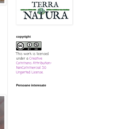
copyright
This work is licensed
under a
Creative
Commons Attribution-
NonCommercial 3.0
Unported License
.
Persoane interesate